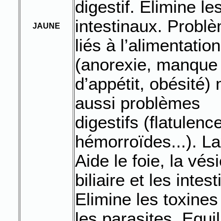
digestif. Elimine le
intestinaux. Probl
JAUNE
liés à l’alimentation
(anorexie, manque
d’appétit, obésité)
aussi problèmes
digestifs (flatulenc
hémorroïdes...). Lax
Aide le foie, la vés
biliaire et les intest
Elimine les toxines
les parasites. Equil