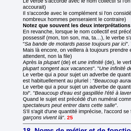
Le verbe s'accorde avec le nom collectif si l'on 
accourait)
Il s'accorde avec le complément si l'on considère
nombreux hommes penseraient le contraire)
Notez que souvent les deux interprétation
En revanche, lorsque le nom collectif est précédé
possessif (mon, ton son, ma, ta…), le verbe s'a
"
Sa bande de motards passe toujours par ici
". 
Mais là encore, on veillera à toujours prendre 
attendent, non la file)
Après
la plupart
(de) et
une infinité
(de), le ve
plupart songent aux vacances
". "
Une infinité 
Le verbe qui a pour sujet un adverbe de quanti
est habituellement au pluriel : "
Beaucoup aurai
Le verbe qui a pour sujet un adverbe de quant
toi
". "
Beaucoup d'eau est gaspillée l'été à lave
Quand le sujet est précédé d'un numéral com
spectateurs peut entrer dans cette salle
".
S'il s'agit d'une quantité imprécise, l'accord 
garçons vivent là
".
25
18. Noms de métier et de foncti