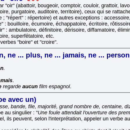
ir" (abattoir, bougeoir, comptoir, couloir, grattoir, lavoi
ire, purgatoire, auditoire, territoire), ceux qui se rattache
ire ; "répert" : répertoire) et autres exceptions : accessoir
: bouilloire, écumoire, échappatoire, écritoire, rôtissoire
" : ambulatoire, définitoire, dérisoire, diffamatoire, élimina
ire, superfétatoire, etc.
verbes "boire" et "croire".
, ne ... plus, ne ... jamais, ne ... perso
en
.
amais
.
e
regarde
aucun
film espagnol
.
be avec un)
sse, bande, file, majorité, grand nombre de, centaine, di
e au singulier : "
Une foule attendait l'ouverture des pre
l, ils peuvent, selon l'interprétation, appeler un verbe a