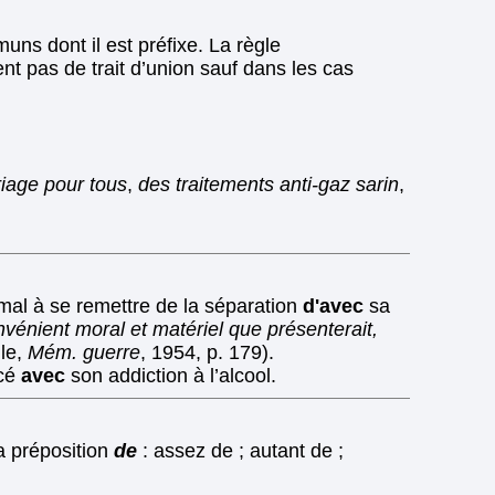
s dont il est préfixe. La règle
nt pas de trait d’union sauf dans les cas
riage pour tous
,
des traitements anti-gaz sarin
,
 mal à se remettre de la séparation
d'avec
sa
nvénient moral et matériel que présenterait,
le,
Mém. guerre
, 1954, p. 179).
cé
avec
son addiction à l’alcool.
la préposition
de
: assez de ; autant de ;