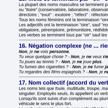
La plupart des noms masculins se terminent par "o
ou "itoire" (conservatoire, laboratoire, observato
directoire ; "exut" : exutoire ; "réfect" : réfecto
Tous les noms féminins ont la terminaison "oire" 
Les adjectifs ont la terminaison "oire", sauf "noir
obligatoire, péremptoire, prémonitoire, rédhibito
Les verbes se terminent tous par "oir" sauf les 
16. Négation complexe (ne ... rien
Non
, je
ne
vois
personne
.
Tu veux quelque chose ? -
Non
, je
ne
veux
ri
Tu joues au tennis ? -
Non
, je
ne
joue
plus
.
Tu fumes des cigarettes ? -
Non
, je
ne
fume
j
Tu regardes des films espagnols ? -
Non
, je
n
17. Nom collectif (accord du ver
Les noms tels que
foule, multitude, troupe, ma
singulier. Employés seuls, ils appellent un verb
Lorsqu'ils sont suivis d'un complément au plurie
véhicule le sens le plus fort.