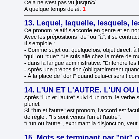
Cela ne s'est pas vu jusqu'
ici
.
A quelque temps de
là
.
1
13. Lequel, laquelle, lesquels, l
Ce pronom relatif s'accorde en genre et en n
Avec les prépositions "de" ou "à", il se contra
Il s'emploie :
- Comme sujet ou, quelquefois, objet direct, à 
"qui" ou "que": "Je suis allé chez la mère de 
- dans la langue administrative: "Entendre les
- Après une préposition (obligatoirement quand 
- À la place de "dont" quand celui-ci serait 
14. L'UN ET L'AUTRE. L'UN OU
Après "l'un et l'autre" suivi d'un nom, le verbe
pluriel.
Si "l'un et l'autre" est pronom, l'accord est facul
de règle : "Ils sont venus l'un et l'autre".
"L'un ou l'autre", exprimant la disjonction, veut 
15. Mots se terminant par "oir" o