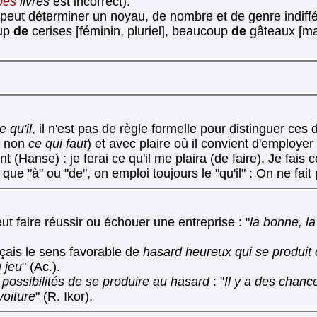
des
livres
est incorrect).
l peut déterminer un noyau, de nombre et de genre indiffé
oup
de
cerises [féminin, pluriel], beaucoup
de
gâteaux [mas
e qu'il
, il n'est pas de règle formelle pour distinguer ce
 non
ce qui faut
) et avec plaire où il convient d'employer
 (Hanse) : je ferai ce qu'il me plaira (de faire). Je fais 
e "à" ou "de", on emploi toujours le "qu'il" : On ne fait p
ut faire réussir ou échouer une entreprise : "
la bonne, 
nçais le sens favorable de
hasard heureux qui se produit
 jeu
" (Ac.).
e
possibilités de se produire au hasard
: "
Il y a des chan
voiture
" (R. Ikor).