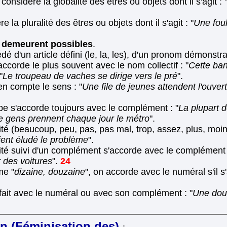
considère la globalité des êtres ou objets dont il s'agit : 
 la pluralité des êtres ou objets dont il s'agit : "
Une foul
s demeurent possibles
.
 d'un article défini (le, la, les), d'un pronom démonstrati
ccorde le plus souvent avec le nom collectif : "
Cette ban
"
Le troupeau de vaches se dirige vers le pré
".
en compte le sens : "
Une file de jeunes attendent l'ouvert
rbe s'accorde toujours avec le complément : "
La plupart d
de gens prennent chaque jour le métro
".
té (beaucoup, peu, pas, pas mal, trop, assez, plus, moins
ent éludé le problème
".
ité suivi d'un complément s'accorde avec le complément 
r des voitures
".
24
me "
dizaine, douzaine
", on accorde avec le numéral s'il s'
se fait avec le numéral ou avec son complément : "
Une douz
on
(Féminisation des)