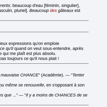
rents: beaucoup d'eau [féminin, singulier],
culin, pluriel].
Beaucoup
des
gâteaux
est
s deux expressions qu'on emploie
ce qu'il
quand on veut sous-entendre, après
ce qui me plaît est plus absolu.
as toujours ce qu'il nous plait !
la mauvaise CHANCE
" (Académie). — "
Tenter
 ou même se renouvelle
, en s'opposant à son
ces que
..." — "
Il y a moins de CHANCES de se