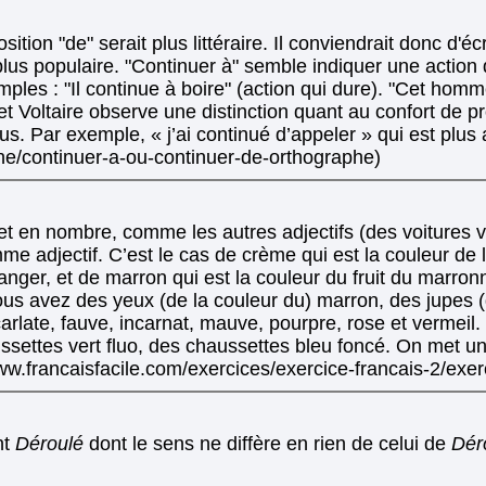
tion "de" serait plus littéraire. Il conviendrait donc d'écr
lus populaire. "Continuer à" semble indiquer une action 
mples : "Il continue à boire" (action qui dure). "Cet hom
et Voltaire observe une distinction quant au confort de p
s. Par exemple, « j’ai continué d’appeler » qui est plus 
he/continuer-a-ou-continuer-de-orthographe)
et en nombre, comme les autres adjectifs (des voitures v
djectif. C’est le cas de crème qui est la couleur de l
oranger, et de marron qui est la couleur du fruit du marro
 avez des yeux (de la couleur du) marron, des jupes (de
arlate, fauve, incarnat, mauve, pourpre, rose et vermeil. 
ettes vert fluo, des chaussettes bleu foncé. On met un tr
/www.francaisfacile.com/exercices/exercice-francais-2/exe
nt
Déroulé
dont le sens ne diffère en rien de celui de
Dér