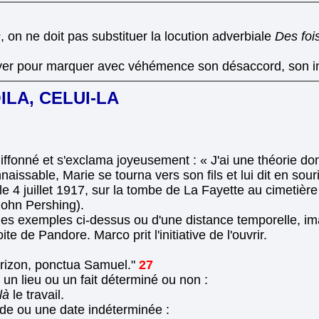
s
, on ne doit pas substituer la locution adverbiale
Des foi
er pour marquer avec véhémence son désaccord, son ind
VOILA, CELUI-LA
hiffonné et s'exclama joyeusement : « J'ai une théorie do
aissable, Marie se tourna vers son fils et lui dit en sour
e 4 juillet 1917, sur la tombe de La Fayette au cimetière
 John Pershing).
es exemples ci-dessus ou d'une distance temporelle, imagi
e de Pandore. Marco prit l'initiative de l'ouvrir.
horizon, ponctua Samuel."
27
 un lieu ou un fait déterminé ou non :
là
le travail.
de ou une date indéterminée :