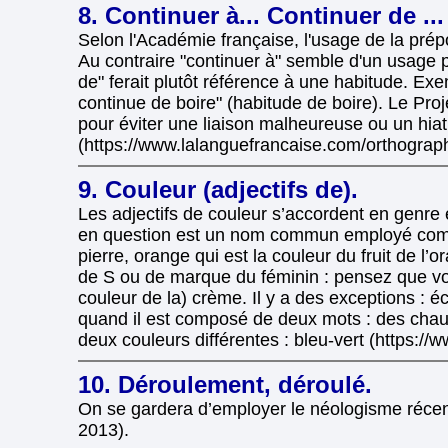
8. Continuer à... Continuer de ...
Selon l'Académie française, l'usage de la préposi
Au contraire "continuer à" semble d'un usage p
de" ferait plutôt référence à une habitude. Exe
continue de boire" (habitude de boire). Le Proj
pour éviter une liaison malheureuse ou un hiatu
(https://www.lalanguefrancaise.com/orthograp
9. Couleur (adjectifs de).
Les adjectifs de couleur s’accordent en genre 
en question est un nom commun employé comme a
pierre, orange qui est la couleur du fruit de l’
de S ou de marque du féminin : pensez que vous
couleur de la) crème. Il y a des exceptions : éc
quand il est composé de deux mots : des chauss
deux couleurs différentes : bleu-vert (https:/
10. Déroulement, déroulé.
On se gardera d’employer le néologisme réce
2013).