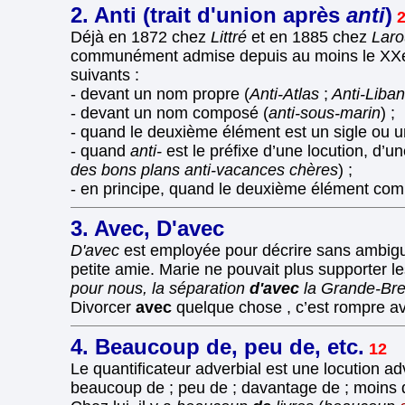
2. Anti (trait d'union après
anti
)
2
Déjà en 1872 chez
Littré
et en 1885 chez
Laro
communément admise depuis au moins le XXe 
suivants :
- devant un nom propre (
Anti-Atlas
;
Anti-Liba
- devant un nom composé (
anti-sous-marin
) ;
- quand le deuxième élément est un sigle ou u
- quand
anti-
est le préfixe d’une locution, d’
des bons plans anti-vacances chères
) ;
- en principe, quand le deuxième élément c
3. Avec, D'avec
D'avec
est employée pour décrire sans ambigu
petite amie. Marie ne pouvait plus supporter l
pour nous, la séparation
d'avec
la Grande-Bre
Divorcer
avec
quelque chose , c’est rompre a
4. Beaucoup de, peu de, etc.
12
Le quantificateur adverbial est une locution ad
beaucoup de ; peu de ; davantage de ; moins de