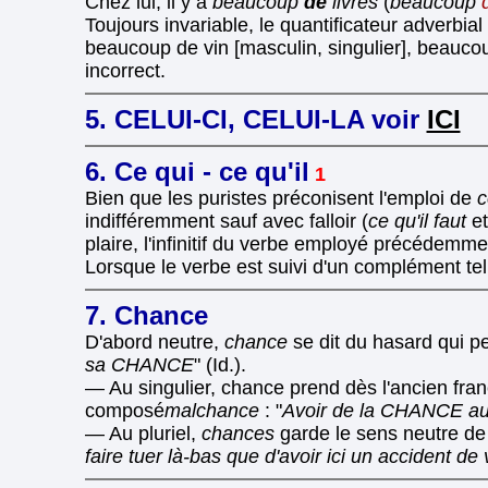
Chez lui, il y a
beaucoup
de
livres
(
beaucoup
Toujours invariable, le quantificateur adverbia
beaucoup de vin [masculin, singulier], beauc
incorrect.
5. CELUI-CI, CELUI-LA voir
ICI
6. Ce qui - ce qu'il
1
Bien que les puristes préconisent l'emploi de
c
indifféremment sauf avec falloir (
ce qu'il faut
et
plaire, l'infinitif du verbe employé précédemment
Lorsque le verbe est suivi d'un complément tel qu
7. Chance
D'abord neutre,
chance
se dit du hasard qui pe
sa CHANCE
" (Id.).
— Au singulier, chance prend dès l'ancien fra
composé
malchance
: "
Avoir de la CHANCE au
— Au pluriel,
chances
garde le sens neutre d
faire tuer là-bas que d'avoir ici un accident de 