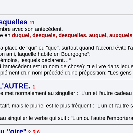
esquelles
11
ombre avec son antécédent.
cte en
duquel, desquels, desquelles, auquel, auxquels
la place de "qui" ou "que", surtout quand l'accord évite l
mon ami, laquelle habite en Bourgogne";
 témoins, lesquels déclarent…"
l'antécédent est un nom de chose): "Le livre dans lequel j
complément d'un nom précédé d'une préposition: "Les gens
 L'AUTRE.
1
 se met normalement au singulier : "L'un et l'autre cadeau l
tatif, mais le pluriel est le plus fréquent : "L'un et l'autre
au singulier le verbe qui suit : "L'un ou l'autre l'emportera
u "oire"
2 5
6