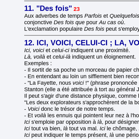
11. "Des fois"
23
Aux adverbes de temps
Parfois
et
Quelquefoi
conjonctive
Des fois que
pour
Au cas où
.
L'exclamation populaire
Des fois
peut s'employ
12. ICI, VOICI, CELUI-CI ; LA, 
Ici, voici
et
celui-ci
indiquent une proximité.
Là, voilà
et
celui-là
indiquent un éloignement.
Exemples :
- Il sortit de sa poche un morceau de papier c
- En entendant au loin un sifflement bien reconn
- "La Fayette, nous
voici
!" (phrase prononcée l
Stanton (elle a été attribuée à tort au général
Il peut s'agir d'une distance physique, comme l
"Les deux explorateurs s'approchèrent de la boit
-
Voici
donc le trésor de notre temps.
- Et
voilà
les ennuis qui pointent leur nez à l'
Ici
s'emploie par opposition à
là
, pour désigner
Ici
tout va bien,
là
tout va mal.
Ici
le chômage,
Ici
peut indiquer le temps présent,
là
une pério