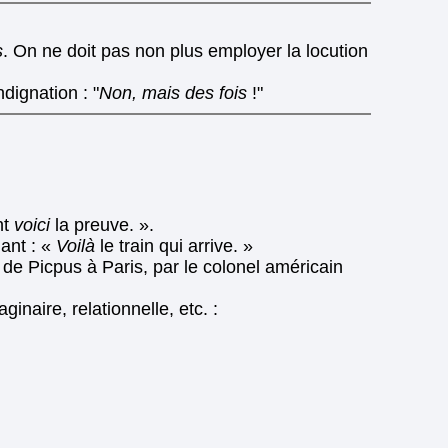
s
. On ne doit pas non plus employer la locution
ignation : "
Non, mais des fois
!"
nt
voici
la preuve. ».
iant : «
Voilà
le train qui arrive. »
 de Picpus à Paris, par le colonel américain
naire, relationnelle, etc. :