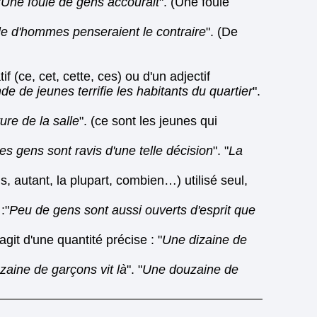
"
Une foule de gens accourait
". (Une foule
e d'hommes penseraient le contraire
". (De
f (ce, cet, cette, ces) ou d'un adjectif
de de jeunes terrifie les habitants du quartier
".
ure de la salle
". (ce sont les jeunes qui
es gens sont ravis d'une telle décision
". "
La
, autant, la plupart, combien…) utilisé seul,
:"
Peu de gens sont aussi ouverts d'esprit que
agit d'une quantité précise : "
Une dizaine de
aine de garçons vit là
". "
Une douzaine de