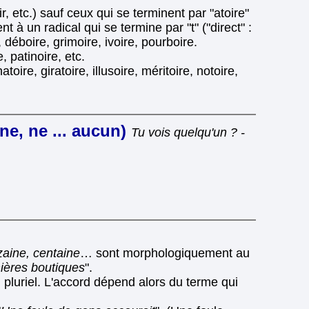
r, etc.) sauf ceux qui se terminent par "atoire"
nt à un radical qui se termine par "t" ("direct" :
e, déboire, grimoire, ivoire, pourboire.
, patinoire, etc.
toire, giratoire, illusoire, méritoire, notoire,
nne, ne ... aucun)
Tu vois quelqu'un ? -
zaine, centaine
… sont morphologiquement au
mières boutiques
".
u pluriel. L'accord dépend alors du terme qui