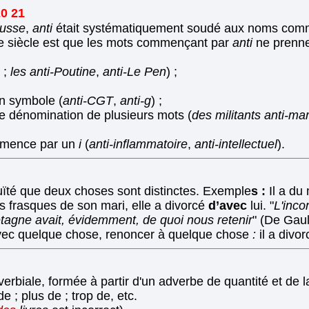
0 21
usse
,
anti
était systématiquement soudé aux noms commun
siècle est que les mots commençant par
anti
ne prenne
n
;
les anti-Poutine
,
anti-Le Pen
) ;
n symbole (
anti-CGT
,
anti-g
) ;
une dénomination de plusieurs mots (
des militants anti-ma
ommence par un
i
(
anti-inflammatoire
,
anti-intellectuel
).
ïté que deux choses sont distinctes. Exemple
s :
Il a du
es frasques de son mari, elle a divorcé
d’avec
lui. "
L'inco
tagne avait, évidemment, de quoi nous retenir
" (De Gaul
vec quelque chose, renoncer à quelque chose
:
il a divor
verbiale, formée à partir d'un adverbe de quantité et de 
 ; plus de ; trop de, etc.