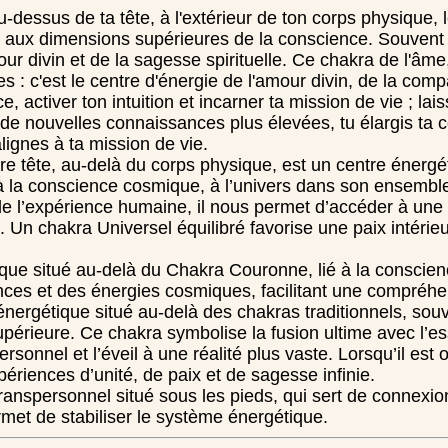
u-dessus de ta tête, à l'extérieur de ton corps physique,
r aux dimensions supérieures de la conscience. Souvent s
ur divin et de la sagesse spirituelle. Ce chakra de l'âme
 : c'est le centre d'énergie de l'amour divin, de la compa
ce, activer ton intuition et incarner ta mission de vie ; la
à de nouvelles connaissances plus élevées, tu élargis ta 
lignes à ta mission de vie.
tre tête, au-delà du corps physique, est un centre éner
 à la conscience cosmique, à l’univers dans son ensemble
de l’expérience humaine, il nous permet d’accéder à une 
. Un chakra Universel équilibré favorise une paix intérie
que situé au-delà du Chakra Couronne, lié à la conscien
nces et des énergies cosmiques, facilitant une compréhen
énergétique situé au-delà des chakras traditionnels, sou
érieure. Ce chakra symbolise la fusion ultime avec l’ess
personnel et l’éveil à une réalité plus vaste. Lorsqu’il e
périences d’unité, de paix et de sagesse infinie.
anspersonnel situé sous les pieds, qui sert de connexion en
ermet de stabiliser le système énergétique.