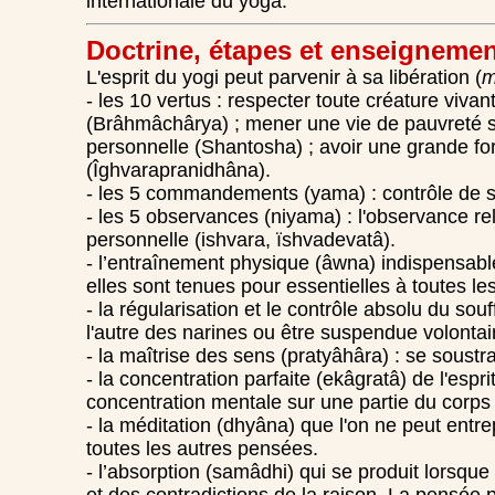
internationale du yoga.
Doctrine, étapes et enseigneme
L'esprit du yogi peut parvenir à sa libération (
m
- les 10 vertus : respecter toute créature vivan
(Brâhmâchârya) ; mener une vie de pauvreté sa
personnelle (Shantosha) ; avoir une grande forc
(Îghvarapranidhâna).
- les 5 commandements (yama) : contrôle de soi
- les 5 observances (niyama) : l'observance reli
personnelle (ishvara, ïshvadevatâ).
- l’entraînement physique (âwna) indispensable 
elles sont tenues pour essentielles à toutes le
- la régularisation et le contrôle absolu du souf
l'autre des narines ou être suspendue volonta
- la maîtrise des sens (pratyâhâra) : se soustr
- la concentration parfaite (ekâgratâ) de l'espr
concentration mentale sur une partie du corps 
- la méditation (dhyâna) que l'on ne peut entre
toutes les autres pensées.
- l’absorption (samâdhi) qui se produit lorsque 