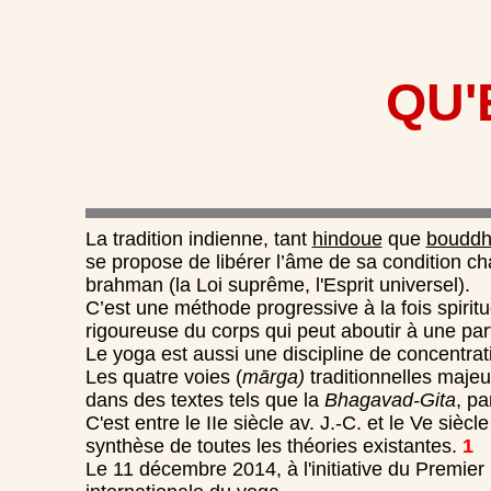
QU'
La tradition indienne, tant
hindoue
que
bouddh
se propose de libérer l’âme de sa condition cha
brahman (la Loi suprême, l'Esprit universel).
C’est une méthode progressive à la fois spirit
rigoureuse du corps qui peut aboutir à une par
Le yoga est aussi une discipline de concentrat
Les quatre voies (
mārga)
traditionnelles majeu
dans des textes tels que la
Bhagavad-Gita
, p
C'est entre le IIe siècle av. J.-C. et le Ve sièc
synthèse de toutes les théories existantes.
1
Le 11 décembre 2014, à l'initiative du Premier