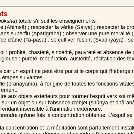
nts
oksha
) totale s’il suit les enseignements :
te (Ahimsâ) ; respecter la vérité (Satya) ; respecter la pr
ns superflu (Aparigraha) ; observer une pure moralité (
e d'âme (Ta-pasa) ; se cultiver l'esprit (Svadhyaya) ; se
 : probité, chasteté, sincérité, pauvreté et absence de 
gieuse : pureté, modération, austérité, récitation des tex
car un esprit ne peut être pur si le corps qui l'héberge 
s étapes suivantes
fle (pranayama), à l'origine de toutes les fonctions vitale
irement.
aire aux objets extérieurs pour tourner l'esprit vers soi-
it sur un objet ou sur l'absence d'objet (shûnya et dhâranâ
rendant insensible à l'animation extérieure.
prendre qu'une fois la concentration obtenue. L’esprit se 
la concentration et la méditation sont parfaitement instal