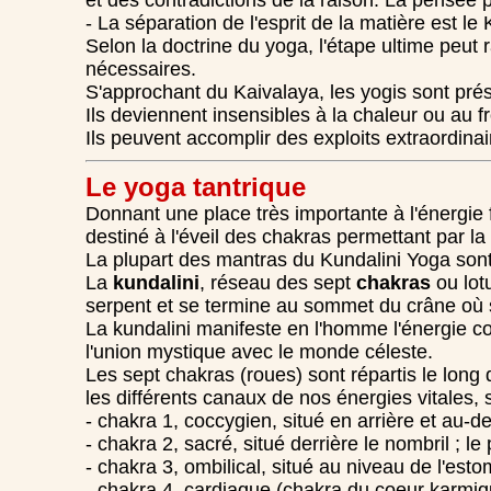
et des contradictions de la raison. La pensée pa
- La séparation de l'esprit de la matière est le 
Selon la doctrine du yoga, l'étape ultime peut
nécessaires.
S'approchant du Kaivalaya, les yogis sont pr
Ils deviennent insensibles à la chaleur ou au f
Ils peuvent accomplir des exploits extraordinair
Le yoga tantrique
Donnant une place très importante à l'énergie 
destiné à l'éveil des chakras permettant par la 
La plupart des mantras du Kundalini Yoga sont
La
kundalini
, réseau des sept
chakras
ou lot
serpent et se termine au sommet du crâne où
La kundalini manifeste en l'homme l'énergie cos
l'union mystique avec le monde céleste.
Les sept chakras (roues) sont répartis le long 
les différents canaux de nos énergies vitales, 
- chakra 1, coccygien, situé en arrière et au-d
- chakra 2, sacré, situé derrière le nombril ; le 
- chakra 3, ombilical, situé au niveau de l'esto
- chakra 4, cardiaque (chakra du coeur karmiqu