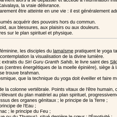
rvient alors à se dépasser et accède à l'illumination intér
Kaivalaya, la vraie délivrance.
 rarement être atteinte en une vie : il est généralement 
ésumés acquérir des pouvoirs hors du commun.
roid, aux blessures, aux plaisirs ou aux douleurs.
es sur le plan spirituel et physique.
féminine, les disciples du
lamaïsme
pratiquent le yoga t
contemplation la visualisation de la divine lumière.
 extraits du
Siri Guru Granth Sahib
, le livre saint des
Sik
us (centres énergétiques de la moelle épinière), siège à
 se trouve brahman.
mique, que la technique du yoga doit éveiller et faire m
de la colonne vertébrale. Points vitaux de l'être humain,
s'élevant du plan matériel au plan spirituel, progressivem
essus des organes génitaux ; le principe de la Terre ;
principe de l'Eau ;
mac ; le principe du Feu ;
e ou du Thymus), situé derrière le cœur ; l'Émotivité ;