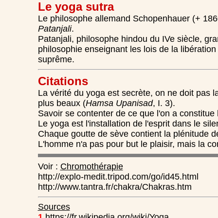
Le yoga sutra
Le philosophe allemand Schopenhauer (+ 1860) 
Patanjali
.
Patanjali, philosophe hindou du IVe siècle, gra
philosophie enseignant les lois de la libérati
suprême.
Citations
La vérité du yoga est secrète, on ne doit pas l
plus beaux (
Hamsa Upanisad
, I. 3).
Savoir se contenter de ce que l'on a constitue 
Le yoga est l'installation de l'esprit dans le sile
Chaque goutte de sève contient la plénitude de 
L'homme n'a pas pour but le plaisir, mais la c
Voir :
Chromothérapie
http://explo-medit.tripod.com/go/id45.html
http://www.tantra.fr/chakra/Chakras.htm
Sources
1
https://fr.wikipedia.org/wiki/Yoga