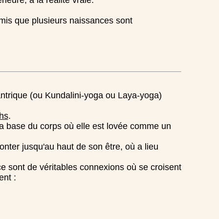
ieure, à la réalité vraie.
admis que plusieurs naissances sont
antrique (ou Kundalini-yoga ou Laya-yoga)
hs
.
 la base du corps où elle est lovée comme un
onter jusqu'au haut de son être, où a lieu
 ce sont de véritables connexions où se croisent
ent :