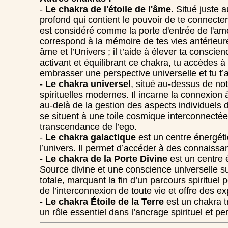
-
Le chakra de l'étoile de l'âme.
Situé juste a
profond qui contient le pouvoir de te connecte
est considéré comme la porte d'entrée de l'amo
correspond à la mémoire de tes vies antérieures
âme et l’Univers ; il t’aide à élever ta conscien
activant et équilibrant ce chakra, tu accèdes 
embrasser une perspective universelle et tu t’a
-
Le chakra universel
, situé au-dessus de no
spirituelles modernes. Il incarne la connexion
au-delà de la gestion des aspects individuels 
se situent à une toile cosmique interconnectée
transcendance de l’ego.
-
Le chakra galactique
est un centre énergéti
l’univers. Il permet d’accéder à des connaissa
-
Le chakra de la Porte Divine
est un centre 
Source divine et une conscience universelle sup
totale, marquant la fin d’un parcours spirituel 
de l’interconnexion de toute vie et offre des ex
-
Le chakra Étoile de la Terre
est un chakra tr
un rôle essentiel dans l’ancrage spirituel et p