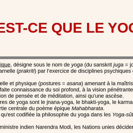
EST-CE QUE LE YO
ique
, désigne sous le nom de
yoga
(du sanskrit
juga
= jo
rnelle (
prakriti
) par l’exercice de disciplines psychiques 
uelle et physique (postures =
asana
) amenant à la maîtri
faite connaissance du soi profond, à la vision pénétrant
ion de pensée et de méditation, ainsi qu’une ascèse.
res de yoga sont le jnana-yoga, le bhakti-yoga, le karma
artie centrale du poème épique
Mahabharata
.
le qu'est codifiée la philosophie du yoga dans les
Yoga-sût
 ministre indien Narendra Modi, les Nations unies décide