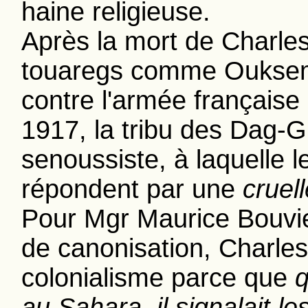
haine religieuse.
Après la mort de Charle
touaregs comme Ouksem 
contre l'armée français
1917, la tribu des Dag-Gha
senoussiste, à laquelle l
répondent par une
cruel
Pour Mgr Maurice Bouvie
de canonisation, Charle
colonialisme parce que
q
au Sahara, il signalait le