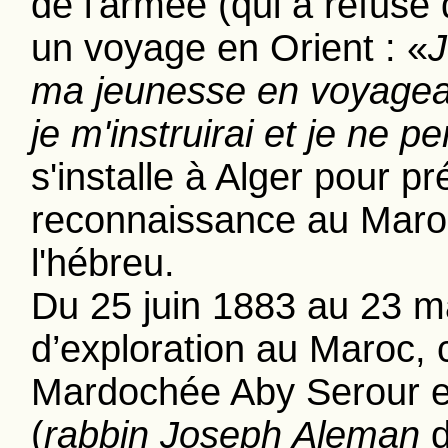
de l'armée (qui a refusé
un voyage en Orient : «
J
ma jeunesse en voyagean
je m'instruirai et je ne 
s'installe à Alger pour 
reconnaissance au Maroc.
l'hébreu.
Du 25 juin 1883 au 23 mai
d’exploration au Maroc, c
Mardochée Aby Serour e
(
rabbin Joseph Aleman
d