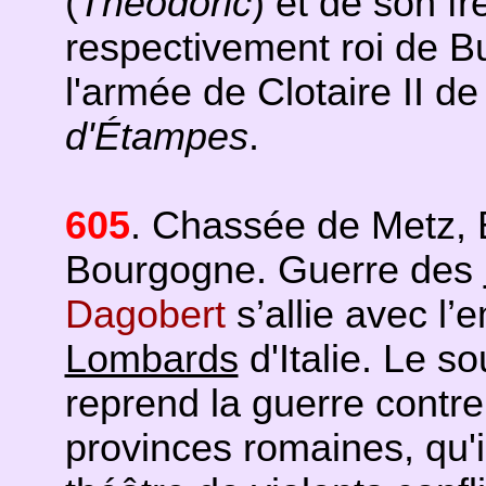
(
Théodoric
) et de son frè
respectivement roi de Bu
l'armée de Clotaire II de
d'Étampes
.
605
. Chassée de Metz, B
Bourgogne. Guerre des
Dagobert
s’allie avec l’
Lombards
d'Italie. Le s
reprend la guerre contre
provinces romaines, qu'i