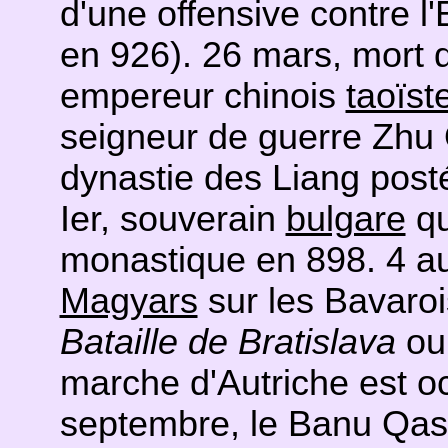
d'une offensive contre 
en 926). 26 mars, mort d
empereur chinois
taoïst
seigneur de guerre Zhu
dynastie des Liang posté
Ier, souverain
bulgare
qu
monastique en 898. 4 au 6
Magyars
sur les Bavaroi
Bataille de Bratislava
o
marche d'Autriche est o
septembre, le Banu Qas