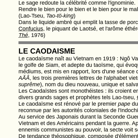
Le sage redoute la célébrité comme l'ignominie.
Rendre le bien pour le bien et le bien pour le mal 
(Lao-Tseu,
Tao-tö-king
)
Dans le liquide ambré qui emplit la tasse de porcel
Confucius
, le piquant de Laotsé, et l'arôme éthé
Thé
, 1976)
LE CAODAISME
Le caodaïsme naît au Vietnam en 1919 : Ngô Van
le golfe de Siam, et adepte du taoïsme, qui évoq
médiums, est mis en rapport, lors d'une séance 
AĂÂ
, les trois premières lettres de l'alphabet vi
suprême
), nom du dieu nouveau, unique et salv
Les Caodaïstes sont monothéistes : ils croient e
divers grands sages et prophètes tels Lao-tseu,
Le caodaïsme est rénové par le premier
pape
du 
reconnue par les autorités coloniales de l'Indoch
Au service des Japonais durant la Seconde Guer
Vietnam et des Américains pendant la guerre. Apr
ennemis communistes au pouvoir, la secte voit s
De tendance
théosophique
, composée d'élément