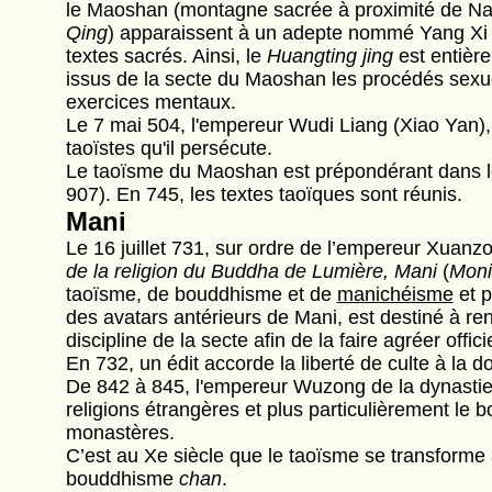
le Maoshan (montagne sacrée à proximité de Nan
Qing
) apparaissent à un adepte nommé Yang Xi (
textes sacrés. Ainsi, le
Huangting jing
est entière
issus de la secte du Maoshan les procédés sexu
exercices mentaux.
Le 7 mai 504, l'empereur Wudi Liang (Xiao Yan),
taoïstes qu'il persécute.
Le taoïsme du Maoshan est prépondérant dans les
907). En 745, les textes taoïques sont réunis.
Mani
Le 16 juillet 731, sur ordre de l’empereur Xuan
de la religion du Buddha de Lumière, Mani
(
Moni 
taoïsme, de bouddhisme et de
manichéisme
et p
des avatars antérieurs de Mani, est destiné à ren
discipline de la secte afin de la faire agréer offic
En 732, un édit accorde la liberté de culte à la
do
De 842 à 845, l'empereur Wuzong de la dynastie T
religions étrangères et plus particulièrement le b
monastères.
C’est au Xe siècle que le taoïsme se transforme
bouddhisme
chan
.