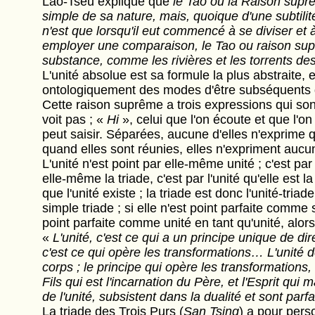
Lao-Tseu explique que
le Tao ou la Raison suprê
simple de sa nature, mais, quoique d'une subtilit
n'est que lorsqu'il eut commencé à se diviser et à
employer une comparaison, le Tao ou raison suprê
substance, comme les rivières et les torrents de
L'unité absolue est sa formule la plus abstraite,
ontologiquement des modes d'être subséquents qu
Cette raison suprême a trois expressions qui son
voit pas ; «
Hi
», celui que l'on écoute et que l'o
peut saisir. Séparées, aucune d'elles n'exprime q
quand elles sont réunies, elles n'expriment aucun
L'unité n'est point par elle-même unité ; c'est par
elle-même la triade, c'est par l'unité qu'elle est la
que l'unité existe ; la triade est donc l'unité-triad
simple triade ; si elle n'est point parfaite comme si
point parfaite comme unité en tant qu'unité, alors
«
L'unité, c'est ce qui a un principe unique de direct
c'est ce qui opère les transformations… L'unité de d
corps ; le principe qui opère les transformations, 
Fils qui est l'incarnation du Père, et l'Esprit qui m
de l'unité, subsistent dans la dualité et sont parfa
La triade des Trois Purs (
San Tsing
) a pour pers