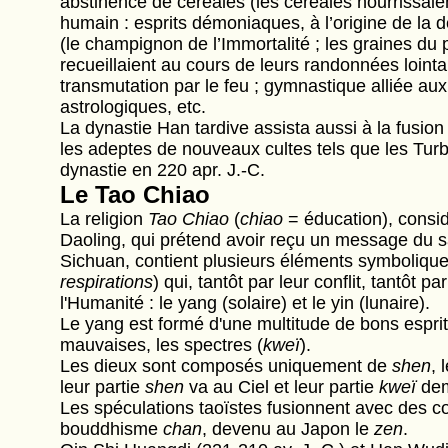
abstinence de céréales (les céréales nourrissaien
humain : esprits démoniaques, à l’origine de la 
(le champignon de l’Immortalité ; les graines du p
recueillaient au cours de leurs randonnées loint
transmutation par le feu ; gymnastique alliée au
astrologiques, etc.
La dynastie Han tardive assista aussi à la fusion
les adeptes de nouveaux cultes tels que les Turb
dynastie en 220 apr. J.-C.
Le Tao Chiao
La religion
Tao Chiao
(
chiao
= éducation), consi
Daoling, qui prétend avoir reçu un message du 
Sichuan, contient plusieurs éléments symboliqu
respirations
) qui, tantôt par leur conflit, tantôt p
l'Humanité : le yang (solaire) et le yin (lunaire).
Le yang est formé d'une multitude de bons esprit
mauvaises, les spectres (
kweï
).
Les dieux sont composés uniquement de
shen
,
leur partie
shen
va au Ciel et leur partie
kweï
dem
Les spéculations taoïstes fusionnent avec des 
bouddhisme
chan
, devenu au Japon le
zen
.