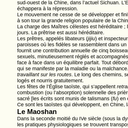
sud-ouest de la Chine, dans l’actuel Sichuan. L’E
échappera à la répression.
Le mouvement ne cesse de se développer et finit 
à son tour la grande religion populaire de la Chin
La charge des Maîtres célestes est héréditaire ; 
jours. La prêtrise est aussi héréditaire.
Les prêtres, appelés libateurs (
jijiu
) et inspecteu
paroisses où les fidèles se rassemblent dans un 
fournit une contribution annuelle de cinq boiss
sexuels, minutieusement réglés et accompagnés d
face à face dans un équilibre parfait. Tout débord
qui se manifeste par la maladie ou la malchance.
travaillant sur les routes
. Le long des chemins, s
logés et nourris gratuitement.
Les fêtes de l’Église taoïste, qui s’appellent
retra
combustion (ou l’absorption) solennelle des prièr
sacré [les écrits sont munis de talismans (
fu
) en
Ce sont les taoïstes qui développent, en Chine, 
Le Maoshan
Dans la seconde moitié du IVe siècle (sous la d
les pratiques physiologiques se trouvent transpos