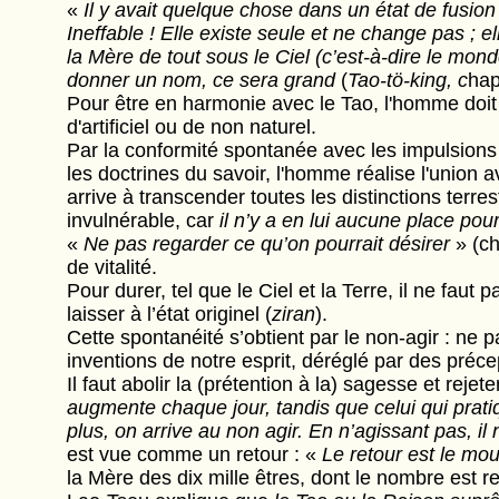
«
Il y avait quelque chose dans un état de fusion 
Ineffable ! Elle existe seule et ne change pas ; 
la Mère de tout sous le Ciel (c’est-à-dire le monde)
donner un nom, ce sera grand
(
Tao-tö-king, c
hap
Pour être en harmonie avec le Tao, l'homme doit 
d'artificiel ou de non naturel.
Par la conformité spontanée avec les impulsions 
les doctrines du savoir, l'homme réalise l'union a
arrive à transcender toutes les distinctions terres
invulnérable, car
il n’y a en lui aucune place pour
«
Ne pas regarder ce qu’on pourrait désirer
» (ch
de vitalité.
Pour durer, tel que le Ciel et la Terre, il ne fau
laisser à l’état originel (
ziran
).
Cette spontanéité s’obtient par le non-agir : ne p
inventions de notre esprit, déréglé par des précep
Il faut abolir la (prétention à la) sagesse et rejet
augmente chaque jour, tandis que celui qui prat
plus, on arrive au non agir. En n’agissant pas, il 
est vue comme un retour : «
Le retour est le m
la Mère des dix mille êtres, dont le nombre est r