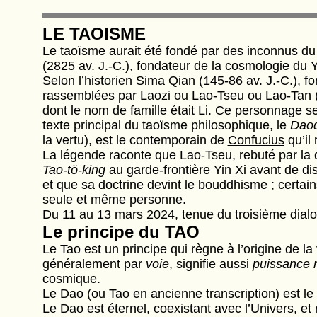
LE TAOISME
Le taoïsme aurait été fondé par des inconnus du
(2825 av. J.-C.), fondateur de la cosmologie du 
Selon l’historien Sima Qian (145-86 av. J.-C.), fo
rassemblées par Laozi ou Lao-Tseu ou Lao-Tan (v.
dont le nom de famille était Li. Ce personnage sem
texte principal du taoïsme philosophique, le
Daod
la vertu), est le contemporain de
Confucius
qu’il
La légende raconte que Lao-Tseu, rebuté par la d
Tao-tö-king
au garde-frontière Yin Xi avant de di
et que sa doctrine devint le
bouddhisme
; certai
seule et même personne.
Du 11 au 13 mars 2024, tenue du troisième dial
Le principe du TAO
Le Tao est un principe qui règne à l’origine de la 
généralement par
voie
, signifie aussi
puissance r
cosmique.
Le Dao (ou Tao en ancienne transcription) est le 
Le Dao est éternel, coexistant avec l’Univers, et 