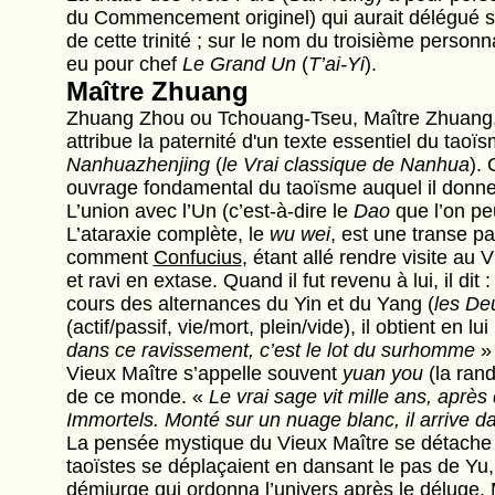
du Commencement originel) qui aurait délégué s
de cette trinité ; sur le nom du troisième personna
eu pour chef
Le Grand Un
(
T’ai-Yi
).
Maître Zhuang
Zhuang Zhou ou Tchouang-Tseu, Maître Zhuang, es
attribue la paternité d'un texte essentiel du tao
Nanhuazhenjing
(
le Vrai classique de Nanhua
).
ouvrage fondamental du taoïsme auquel il donne
L’union avec l’Un (c’est-à-dire le
Dao
que l’on p
L’ataraxie complète, le
wu wei
, est une transe pa
comment
Confucius
, étant allé rendre visite au
et ravi en extase. Quand il fut revenu à lui, il dit 
cours des alternances du Yin et du Yang (
les De
(actif/passif, vie/mort, plein/vide), il obtient en lui
dans ce ravissement, c’est le lot du surhomme
» 
Vieux Maître s’appelle souvent
yuan you
(la rand
de ce monde. «
Le vrai sage vit mille ans, après 
Immortels. Monté sur un nuage blanc, il arrive d
La pensée mystique du Vieux Maître se détache s
taoïstes se déplaçaient en dansant le pas de Yu,
démiurge qui ordonna l’univers après le déluge. M