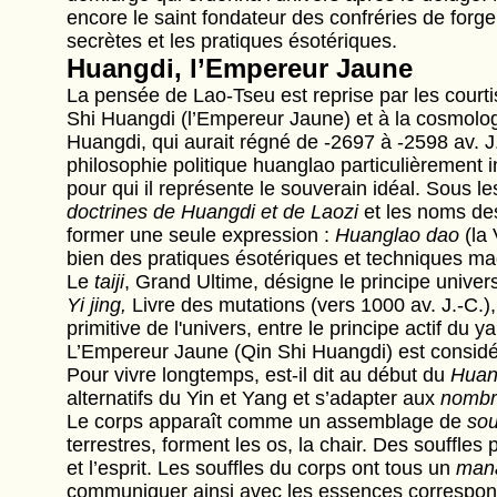
encore le saint fondateur des confréries de forge
secrètes et les pratiques ésotériques.
Huangdi, l’Empereur Jaune
La pensée de Lao-Tseu est reprise par les courti
Shi Huangdi (l’Empereur Jaune) et à la cosmolo
Huangdi, qui aurait régné de -2697 à -2598 av. J
philosophie politique huanglao particulièrement i
pour qui il représente le souverain idéal. Sous 
doctrines de Huangdi et de Laozi
et les noms des
former une seule expression :
Huanglao dao
(la 
bien des pratiques ésotériques et techniques ma
Le
taiji
, Grand Ultime, désigne le principe univers
Yi jing,
Livre des mutations (vers 1000 av. J.-C.),
primitive de l'univers, entre le principe actif du y
L’Empereur Jaune (Qin Shi Huangdi) est consid
Pour vivre longtemps, est-il dit au début du
Huang
alternatifs du Yin et Yang et s’adapter aux
nombre
Le corps apparaît comme un assemblage de
sou
terrestres, forment les os, la chair. Des souffles
et l’esprit. Les souffles du corps ont tous un
man
communiquer ainsi avec les essences correspo