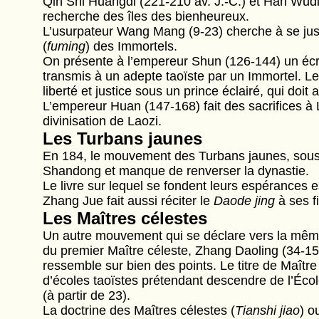
Qin Shi Huangdi (221-210 av. J.-C.) et Han Wudi
recherche des îles des bienheureux.
L’usurpateur Wang Mang (9-23) cherche à se justif
(
fuming
) des Immortels.
On présente à l’empereur Shun (126-144) un écri
transmis à un adepte taoïste par un Immortel. Le 
liberté et justice sous un prince éclairé, qui doi
L’empereur Huan (147-168) fait des sacrifices à 
divinisation de Laozi.
Les Turbans jaunes
En 184, le mouvement des Turbans jaunes, sous 
Shandong et manque de renverser la dynastie.
Le livre sur lequel se fondent leurs espérances e
Zhang Jue fait aussi réciter le
Daode jing
à ses f
Les Maîtres célestes
Un autre mouvement qui se déclare vers la même
du premier Maître céleste, Zhang Daoling (34-156)
ressemble sur bien des points. Le titre de Maître
d’écoles taoïstes prétendant descendre de l’Éco
(à partir de 23).
La doctrine des Maîtres célestes (
Tianshi jiao
) o