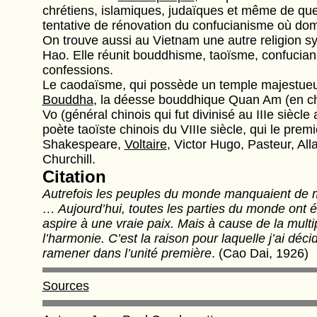
chrétiens, islamiques, judaïques et même de que
tentative de rénovation du confucianisme où domin
On trouve aussi au Vietnam une autre religion 
Hao. Elle réunit bouddhisme, taoïsme, confuciani
confessions.
Le caodaïsme, qui possède un temple majestueu
Bouddha
, la déesse bouddhique Quan Am (en ch
Vo (général chinois qui fut divinisé au IIIe siècle
poète taoïste chinois du VIIIe siècle, qui le prem
Shakespeare,
Voltaire
, Victor Hugo, Pasteur, Al
Churchill.
Citation
Autrefois les peuples du monde manquaient de mo
… Aujourd’hui, toutes les parties du monde ont é
aspire à une vraie paix. Mais à cause de la multip
l’harmonie. C’est la raison pour laquelle j’ai déci
ramener dans l’unité première
. (Cao Dai, 1926)
Sources