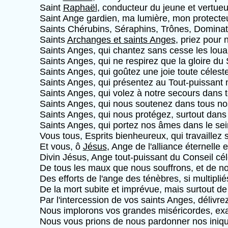
Saint
Raphaël
, conducteur du jeune et vertueu
Saint Ange gardien, ma lumière, mon protecteu
Saints Chérubins, Séraphins, Trônes, Dominati
Saints
Archanges et saints Anges
, priez pour 
Saints Anges, qui chantez sans cesse les louan
Saints Anges, qui ne respirez que la gloire du
Saints Anges, qui goûtez une joie toute célest
Saints Anges, qui présentez au Tout-puissant 
Saints Anges, qui volez à notre secours dans t
Saints Anges, qui nous soutenez dans tous no
Saints Anges, qui nous protégez, surtout dans
Saints Anges, qui portez nos âmes dans le sei
Vous tous, Esprits bienheureux, qui travaillez
Et vous, ô
Jésus
, Ange de l'alliance éternell
Divin Jésus, Ange tout-puissant du Conseil cé
De tous les maux que nous souffrons, et de nos
Des efforts de l'ange des ténèbres, si multipli
De la mort subite et imprévue, mais surtout de 
Par l'intercession de vos saints Anges, délivre
Nous implorons vos grandes miséricordes, ex
Nous vous prions de nous pardonner nos iniqu