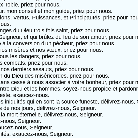
x Tobie, priez pour nous.
r, mon conseil et mon guide, priez pour nous.
ons, Vertus, Puissances, et Principautés, priez pour nou
nous.
ges du Dieu trois fois saint, priez pour nous.
 Seigneur, et qui brûlez du feu de son amour, priez pour 
e à la conversion d'un pécheur, priez pour nous.
nos misères et nos vœux, priez pour nous.
ous les dangers, priez pour nous.
s combats, priez pour nous.
 nos derniers assauts, priez pour nous.
n du Dieu des miséricordes, priez pour nous.
 sans cesse à nous associer à votre bonheur, priez pour 
e entre Dieu et les hommes, soyez-nous propice et pardon
leste, exaucez-nous.
 iniquités qui en sont la source funeste, délivrez-nous, 
és de nos jours, délivrez-nous, Seigneur.
la mort éternelle, délivrez-nous, Seigneur.
z-nous, Seigneur.
aucez-nous, Seigneur.
ités, exaucez-nous, Seigneur.