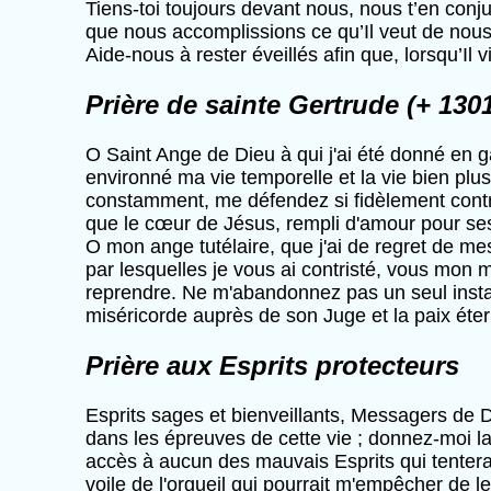
Tiens-toi toujours devant nous, nous t’en conj
que nous accomplissions ce qu’Il veut de nous
Aide-nous à rester éveillés afin que, lorsqu’I
Prière de sainte Gertrude (+ 130
O Saint Ange de Dieu à qui j'ai été donné en 
environné ma vie temporelle et la vie bien pl
constamment, me défendez si fidèlement contre 
que le cœur de Jésus, rempli d'amour pour se
O mon ange tutélaire, que j'ai de regret de me
par lesquelles je vous ai contristé, vous mon 
reprendre. Ne m'abandonnez pas un seul instant
miséricorde auprès de son Juge et la paix éterne
Prière aux Esprits protecteurs
Esprits sages et bienveillants, Messagers de D
dans les épreuves de cette vie ; donnez-moi l
accès à aucun des mauvais Esprits qui tentera
voile de l'orgueil qui pourrait m'empêcher de 