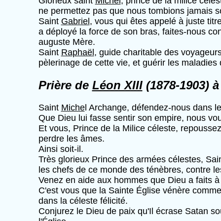
Glorieux saint
Michel
, prince de la milice céle
ne permettez pas que nous tombions jamais sou
Saint
Gabriel
, vous qui êtes appelé à juste ti
a déployé la force de son bras, faites-nous co
auguste Mère.
Saint
Raphaël
, guide charitable des voyageurs
pèlerinage de cette vie, et guérir les maladie
Prière de
Léon XIII
(1878-1903) à
Saint
Miche
l Archange, défendez-nous dans le
Que Dieu lui fasse sentir son empire, nous vo
Et vous, Prince de la Milice céleste, repousse
perdre les âmes.
Ainsi soit-il.
Très glorieux Prince des armées célestes, Sai
les chefs de ce monde des ténèbres, contre les
Venez en aide aux hommes que Dieu a faits à s
C'est vous que la Sainte Église vénère comme s
dans la céleste félicité.
Conjurez le Dieu de paix qu'Il écrase Satan sou