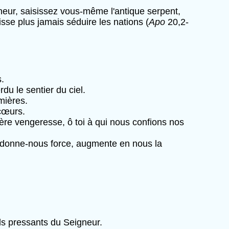
neur, saisissez vous-même l'antique serpent,
isse plus jamais séduire les nations (
Apo
20,2-
.
du le sentier du ciel.
mières.
 cœurs.
lère vengeresse, ô toi à qui nous confions nos
e, donne-nous force, augmente en nous la
ls pressants du Seigneur.