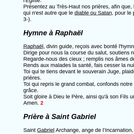
l'Église.
Présentez au Très-Haut nos prières, afin que,
qui n'est autre que le
diable ou Satan
, pour le
3-).
Hymne à Raphaël
Raphaël
, divin guide, reçois avec bonté l'hym
Dirige pour nous la course du salut, soutiens n
Regarde-nous des cieux ; remplis nos âmes de 
Rends aux malades la santé, fais cesser la nui
Toi qui te tiens devant le souverain Juge, pla
prières.
Toi qui repris le grand combat, confonds notr
grâce.
Soit gloire à Dieu le Père, ainsi qu'à son Fils u
Amen.
2
Prière à Saint Gabriel
Saint
Gabriel
Archange, ange de l’Incarnation,