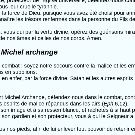
ste, protecteur de l'Eglise universelle, défendez-nous cont
s leur cruelle tyrannie.
tre la force de Dieu, puisque vous avez été choisi pour a
nnaître les trésors renfermés dans la personne du Fils d
, vous qui par la vertu divine, opérez des guérisons mi
s de nos âmes et celles de nos corps. Amen.
 Michel archange
 combat ; soyez notre secours contre la malice et les 
us en supplions.
z en enfer, par la force divine, Satan et les autres espr
nt Michel Archange, défendez-nous dans le combat, contr
 esprits de malice répandus dans les airs (
Eph
6,12).
on image et à sa ressemblance, et rachetés à si haut pr
on gardien et son protecteur, vous à qui le Seigneur a 
s nos pieds, afin de lui enlever tout pouvoir de retenir 