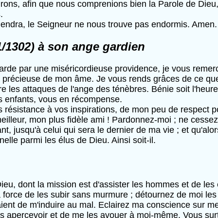
urons, afin que nous comprenions bien la Parole de Dieu,
.
l viendra, le Seigneur ne nous trouve pas endormis. Amen
1/1302) à son ange gardien
garde par une miséricordieuse providence, je vous remer
us précieuse de mon âme. Je vous rends grâces de ce que
les attaques de l'ange des ténèbres. Bénie soit l'heure 
s enfants, vous en récompense.
s résistance à vos inspirations, de mon peu de respect p
meilleur, mon plus fidèle ami ! Pardonnez-moi ; ne cesse
, jusqu'à celui qui sera le dernier de ma vie ; et qu'alo
lle parmi les élus de Dieu. Ainsi soit-il.
ieu, dont la mission est d'assister les hommes et de le
a force de les subir sans murmure ; détournez de moi le
ient de m'induire au mal. Eclairez ma conscience sur me
les apercevoir et de me les avouer à moi-même. Vous surt