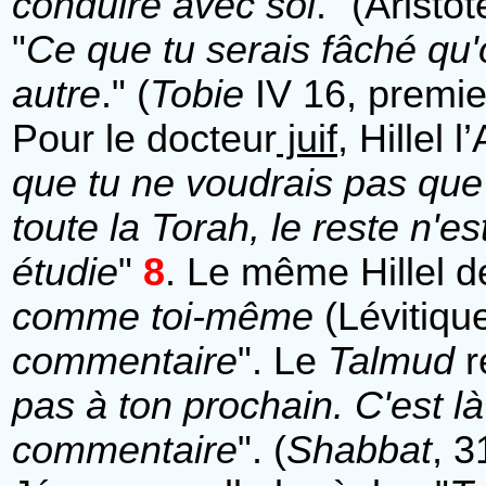
conduire avec soi
." (Aristot
"
Ce que tu serais fâché qu'o
autre
." (
Tobie
IV 16, premie
Pour le docteur
juif
, Hillel l
que tu ne voudrais pas que l'
toute la Torah, le reste n'
étudie
"
8
. Le même Hillel dé
comme toi-même
(Lévitique
commentaire
". Le
Talmud
r
pas à ton prochain. C'est là 
commentaire
". (
Shabbat
, 3