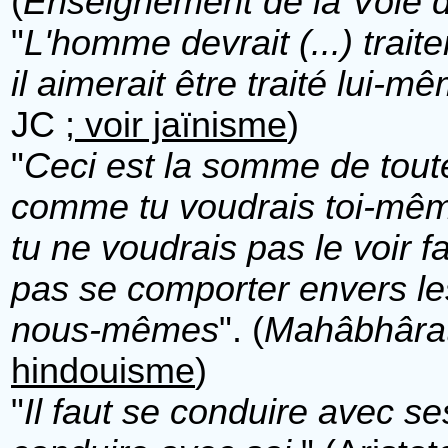
(
Enseignement de la Voie d
"
L'homme devrait (...) trai
il aimerait être traité lui-m
JC ;
voir jaïnisme
)
"
Ceci est la somme de toute 
comme tu voudrais toi-même 
tu ne voudrais pas le voir fa
pas se comporter envers le
nous-mêmes
". (
Mahâbhâra
hindouisme
)
"
Il faut se conduire avec s