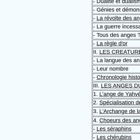
- Dualité et dualis
- Génies et démon
-
La révolte des a
- La guerre incess
- Tous des anges 
-
La règle d'or
II.
LES CREATUR
- La langue des a
- Leur nombre
-
Chronologie histo
III.
LES ANGES D
1.
L’ange de Yahv
2.
Spécialisation 
3.
L'Archange de la
4.
Choeurs des ang
-
Les séraphins
-
Les chérubins