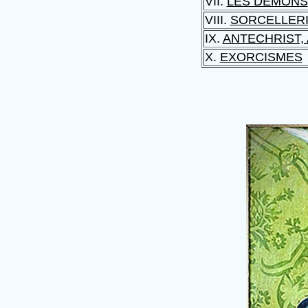
VII.
LES DEMONS
VIII.
SORCELLERIE,
IX.
ANTECHRIST, A
X.
EXORCISMES