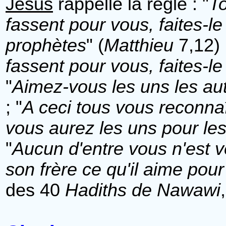
Jésus
rappelle la règle : "
T
fassent pour vous, faites-le
prophètes
" (
Matthieu
7,12) 
fassent pour vous, faites-l
"
Aimez-vous les uns les au
; "
A ceci tous vous reconnaî
vous aurez les uns pour les
"
Aucun d'entre vous n'est vé
son frère ce qu'il aime pou
des 40
Hadiths de Nawawi