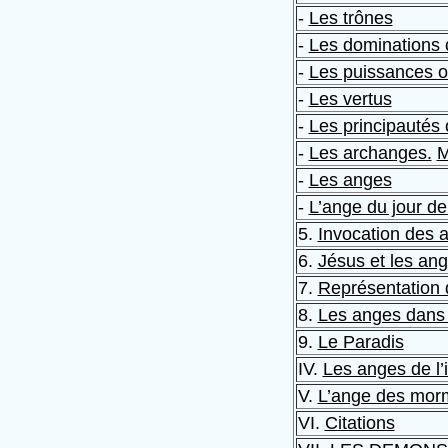
-
Les trônes
-
Les dominations 
-
Les puissances o
-
Les vertus
-
Les principautés
-
Les archanges.
M
-
Les anges
-
L’ange du jour d
5.
Invocation des 
6.
Jésus et les an
7.
Représentation
8.
Les anges dans 
9.
Le Paradis
IV.
Les anges de l’
V.
L’ange des mor
VI.
Citations