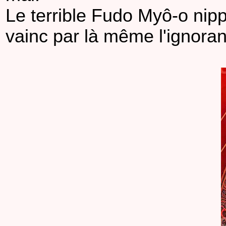
Le terrible Fudo Myô-o nip
vainc par là même l'ignoranc