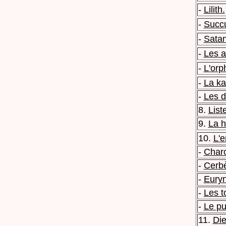
-
Lilith.
-
Succu
-
Satan
-
Les 
-
L'orp
-
La ka
-
Les d
8.
List
9.
La h
10.
L'e
-
Char
-
Cerbè
-
Eury
-
Les t
-
Le pu
11.
Die