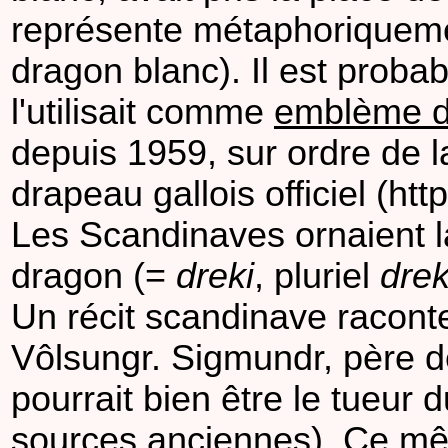
représente métaphoriquem
dragon blanc). Il est proba
l'utilisait comme
emblème d
depuis 1959, sur ordre de la
drapeau gallois officiel (ht
Les Scandinaves ornaient la
dragon (=
dreki
, pluriel
drek
Un récit scandinave raconte
Vôlsungr. Sigmundr, père de 
pourrait bien être le tueur
sources anciennes). Ce mêm