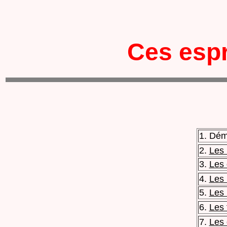
Ces espr
1. Dém
2.
Les
3.
Les
4.
Les 
5.
Les 
6.
Les 
7.
Les 