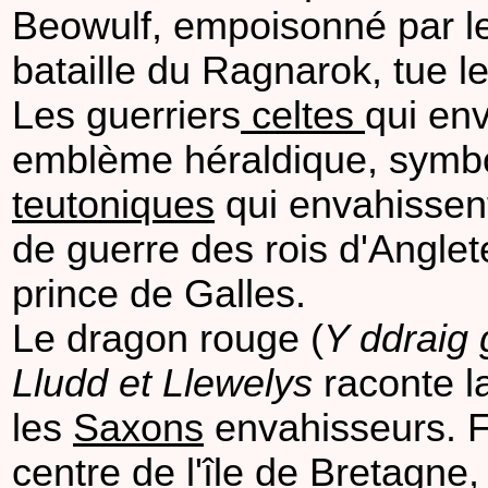
Beowulf, empoisonné par le 
bataille du Ragnarok, tue 
Les guerriers
celtes
qui env
emblème héraldique, symbol
teutoniques
qui envahissent 
de guerre des rois d'Anglete
prince de Galles.
Le dragon rouge (
Y ddraig
Lludd et Llewelys
raconte l
les
Saxons
envahisseurs. F
centre de l'île de Bretagne,