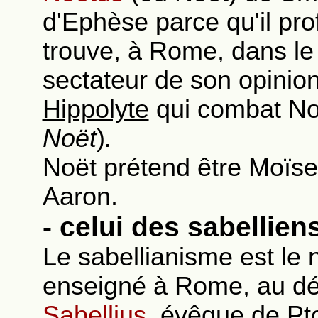
d'Ephèse parce qu'il pr
trouve, à Rome, dans l
sectateur de son opinion
Hippolyte
qui combat Noë
Noët
)
.
Noët prétend être Moïse
Aaron.
- celui des sabellien
Le sabellianisme est l
enseigné à Rome, au débu
Sabellius
, évêque de Pt