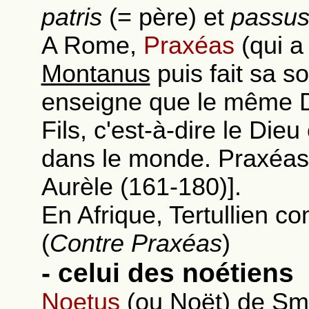
patris
(= père) et
passu
A Rome,
Praxéas
(qui a
Montanus
puis fait sa 
enseigne que le même Die
Fils, c'est-à-dire le Die
dans le monde. Praxéas 
Aurèle (161-180)].
En Afrique, Tertullien c
(
Contre Praxéas
)
- celui des noétiens
Noetus
(ou Noët) de Smy