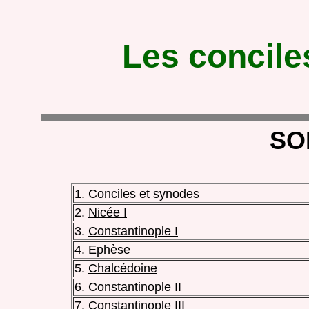
Les concil
SO
1.
Conciles et synodes
2.
Nicée I
3.
Constantinople I
4.
Ephèse
5.
Chalcédoine
6.
Constantinople II
7.
Constantinople III