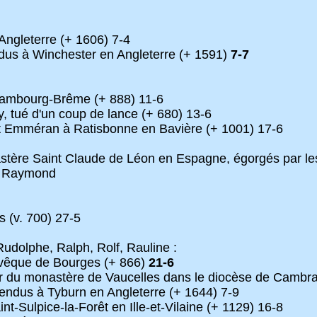
Angleterre (+ 1606) 7-4
ndus à Winchester en Angleterre (+ 1591)
7-7
Hambourg-Brême (+ 888) 11-6
, tué d'un coup de lance (+ 680) 13-6
t Emméran à Ratisbonne en Bavière (+ 1001) 17-6
ère Saint Claude de Léon en Espagne, égorgés par les 
r Raymond
s (v. 700) 27-5
udolphe, Ralph, Rolf, Rauline :
vêque de Bourges (+ 866)
21-6
ur du monastère de Vaucelles dans le diocèse de Cambra
pendus à Tyburn en Angleterre (+ 1644) 7-9
t-Sulpice-la-Forêt en Ille-et-Vilaine (+ 1129) 16-8