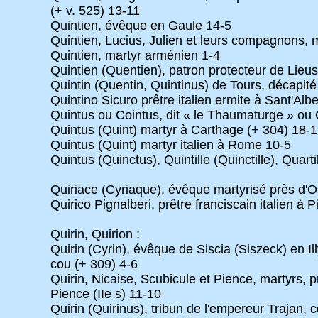
(+ v. 525) 13-11
Quintien, évêque en Gaule 14-5
Quintien, Lucius, Julien et leurs compagnons, m
Quintien, martyr arménien 1-4
Quintien (Quentien), patron protecteur de Lieusa
Quintin (Quentin, Quintinus) de Tours, décapité 
Quintino Sicuro prêtre italien ermite à Sant'Alb
Quintus ou Cointus, dit « le Thaumaturge » ou Q
Quintus (Quint) martyr à Carthage (+ 304) 18-
Quintus (Quint) martyr italien à Rome 10-5
Quintus (Quinctus), Quintille (Quinctille), Quart
Quiriace (Cyriaque), évêque martyrisé près d'Os
Quirico Pignalberi, prêtre franciscain italien à P
Quirin, Quirion :
Quirin (Cyrin), évêque de Siscia (Siszeck) en I
cou (+ 309) 4-6
Quirin, Nicaise, Scubicule et Pience, martyrs, pr
Pience (IIe s) 11-10
Quirin (Quirinus), tribun de l'empereur Trajan, 