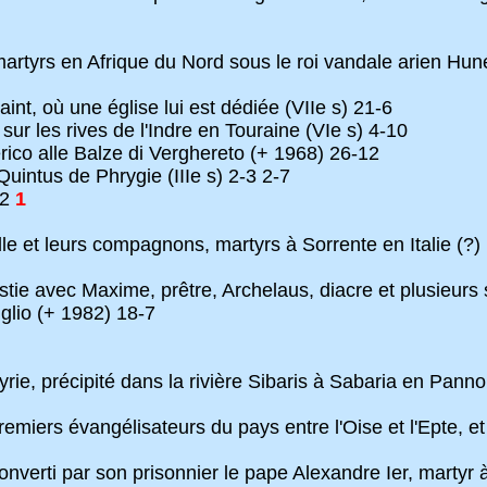
artyrs en Afrique du Nord sous le roi vandale arien Hun
int, où une église lui est dédiée (VIIe s) 21-6
sur les rives de l'Indre en Touraine (VIe s) 4-10
erico alle Balze di Verghereto (+ 1968) 26-12
uintus de Phrygie (IIIe s) 2-3 2-7
12
1
ille et leurs compagnons, martyrs à Sorrente en Italie (?)
tie avec Maxime, prêtre, Archelaus, diacre et plusieurs
iglio (+ 1982) 18-7
llyrie, précipité dans la rivière Sibaris à Sabaria en Pa
emiers évangélisateurs du pays entre l'Oise et l'Epte, et 
converti par son prisonnier le pape Alexandre Ier, martyr