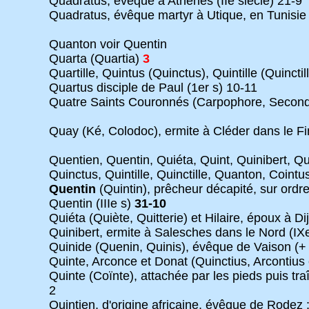
Quadratus, évêque à Athènes (IIe siècle) 21-9
Quadratus, évêque martyr à Utique, en Tunisie
Quanton voir Quentin
Quarta (Quartia)
3
Quartille, Quintus (Quinctus), Quintille (Quincti
Quartus disciple de Paul (1er s) 10-11
Quatre Saints Couronnés (Carpophore, Second, S
Quay (Ké, Colodoc), ermite à Cléder dans le Fi
Quentien, Quentin, Quiéta, Quint, Quinibert, Qui
Quinctus, Quintille, Quinctille, Quanton, Cointus
Quentin
(Quintin), prêcheur décapité, sur ord
Quentin (IIIe s)
31-10
Quiéta (Quiète, Quitterie) et Hilaire, époux à D
Quinibert, ermite à Salesches dans le Nord (IX
Quinide (Quenin, Quinis), évêque de Vaison (+ 
Quinte, Arconce et Donat (Quinctius, Arcontius
Quinte (Coïnte), attachée par les pieds puis tra
2
Quintien, d'origine africaine, évêque de Rodez