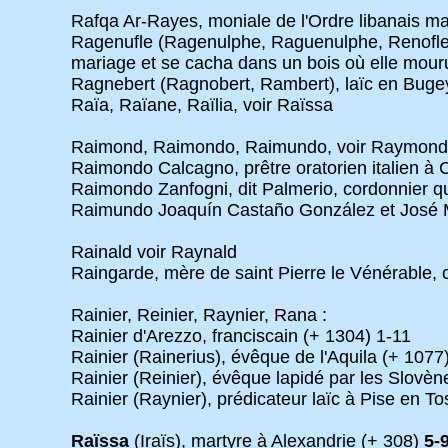
Rafqa Ar-Rayes, moniale de l'Ordre libanais ma
Ragenufle (Ragenulphe, Raguenulphe, Renofle, Re
mariage et se cacha dans un bois où elle mouru
Ragnebert (Ragnobert, Rambert), laïc en Bugey
Raïa, Raïane, Raïlia, voir Raïssa
Raimond, Raimondo, Raimundo, voir Raymond
Raimondo Calcagno, prêtre oratorien italien à 
Raimondo Zanfogni, dit Palmerio, cordonnier qu
Raimundo Joaquín Castaño González et José Mar
Rainald voir Raynald
Raingarde, mère de saint Pierre le Vénérable, c
Rainier, Reinier, Raynier, Rana :
Rainier d'Arezzo, franciscain (+ 1304) 1-11
Rainier (Rainerius), évêque de l'Aquila (+ 1077
Rainier (Reinier), évêque lapidé par les Slovèn
Rainier (Raynier), prédicateur laïc à Pise en T
Raïssa
(Iraïs), martyre à Alexandrie (+ 308)
5-