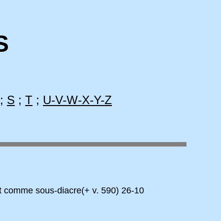
S
;
S
;
T
;
U-V-W-X-Y-Z
ait comme sous-diacre(+ v. 590) 26-10