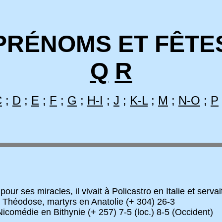
PRÉNOMS ET FÊTE
Q
R
C
;
D
;
E
;
F
;
G
;
H-I
;
J
;
K-L
;
M
;
N-O
;
P
 ses miracles, il vivait à Policastro en Italie et serv
 Théodose, martyrs en Anatolie (+ 304) 26-3
Nicomédie en Bithynie (+ 257) 7-5 (loc.) 8-5 (Occident)