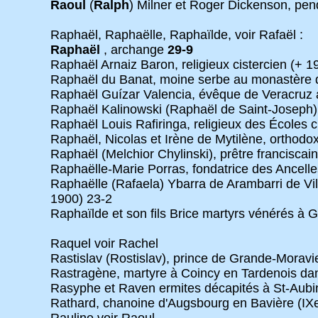
Raoul
(
Ralph
) Milner et Roger Dickenson, pe
Raphaël, Raphaëlle, Raphaïlde, voir Rafaël :
Raphaël
, archange
29-9
Raphaël Arnaiz Baron, religieux cistercien (+ 1
Raphaël du Banat, moine serbe au monastère de
Raphaël Guízar Valencia, évêque de Veracruz 
Raphaël Kalinowski (Raphaël de Saint-Joseph)
Raphaël Louis Rafiringa, religieux des Écoles
Raphaël, Nicolas et Irène de Mytilène, orthodox
Raphaël (Melchior Chylinski), prêtre franciscai
Raphaëlle-Marie Porras, fondatrice des Ancell
Raphaëlle (Rafaela) Ybarra de Arambarri de Vil
1900) 23-2
Raphaïlde et son fils Brice martyrs vénérés à 
Raquel voir Rachel
Rastislav (Rostislav), prince de Grande-Moravi
Rastragène, martyre à Coincy en Tardenois dans
Rasyphe et Raven ermites décapités à St-Aubin
Rathard, chanoine d'Augsbourg en Bavière (IXe