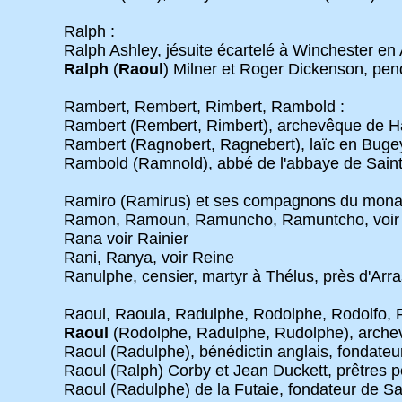
Ralph :
Ralph Ashley, jésuite écartelé à Winchester en 
Ralph
(
Raoul
) Milner et Roger Dickenson, pe
Rambert, Rembert, Rimbert, Rambold :
Rambert (Rembert, Rimbert), archevêque de 
Rambert (Ragnobert, Ragnebert), laïc en Bugey
Rambold (Ramnold), abbé de l'abbaye de Sain
Ramiro (Ramirus) et ses compagnons du monast
Ramon, Ramoun, Ramuncho, Ramuntcho, voi
Rana voir Rainier
Rani, Ranya, voir Reine
Ranulphe, censier, martyr à Thélus, près d'Arra
Raoul, Raoula, Radulphe, Rodolphe, Rodolfo, R
Raoul
(Rodolphe, Radulphe, Rudolphe), arche
Raoul (Radulphe), bénédictin anglais, fondate
Raoul (Ralph) Corby et Jean Duckett, prêtres 
Raoul (Radulphe) de la Futaie, fondateur de Sain