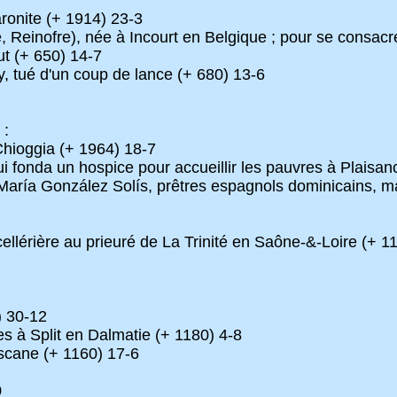
ronite (+ 1914) 23-3
inofre), née à Incourt en Belgique ; pour se consacrer à 
t (+ 650) 14-7
, tué d'un coup de lance (+ 680) 13-6
 :
Chioggia (+ 1964) 18-7
i fonda un hospice pour accueillir les pauvres à Plaisan
ía González Solís, prêtres espagnols dominicains, mart
ellérière au prieuré de La Trinité en Saône-&-Loire (+ 1
) 30-12
es à Split en Dalmatie (+ 1180) 4-8
oscane (+ 1160) 17-6
9