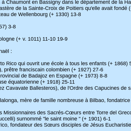
à Chaumont en Bassigny dans le département de la Haut
ère de la Sainte-Croix de Poitiers qu'elle avait fondé 
teau de Wellenbourg (+ 1330) 13-8
57) 3-8
ogne (+ v. 1011) 11-10 19-9
haël :
o Rico qui ouvrit une école à tous les enfants (+ 1868) 
 prêtre franciscain colombien (+ 1927) 27-6
Provincial de Badajoz en Espagne (+ 1973) 8-8
ieuse équatorienne (+ 1918) 25-11
ez Cavavate Ballesteros), de l'Ordre des Capucines de 
lalonga, mère de famille nombreuse à Bilbao, fondatrice
es Missionnaires des Sacrés-Cœurs entre Torre del Grec
uccelli) surnommé "le saint moine " (+ 1901) 6-1
arico, fondateur des Sœurs disciples de Jésus Eucharisti