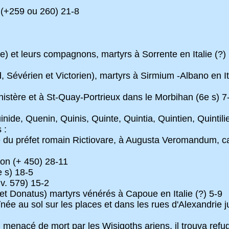
 (+259 ou 260) 21-8
lle) et leurs compagnons, martyrs à Sorrente en Italie (?)
évérien et Victorien), martyrs à Sirmium -Albano en Ita
nistère et à St-Quay-Portrieux dans le Morbihan (6e s) 7
nide, Quenin, Quinis, Quinte, Quintia, Quintien, Quintilie
 :
re du préfet romain Rictiovare, à Augusta Veromandum, c
ijon (+ 450) 28-11
e s) 18-5
v. 579) 15-2
 et Donatus) martyrs vénérés à Capoue en Italie (?) 5-9
înée au sol sur les places et dans les rues d'Alexandrie 
 : menacé de mort par les Wisigoths ariens, il trouva re