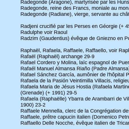
Radegonde (Aragone), martyrisée par les Huns 
Radegonde, reine des Francs, moniale au monast
Radegonde (Radiane), vierge, servante au châ
Radjeni crucifié par les Perses en Géorgie (+ 4
Radulphe voir Raoul
Radzim (Gaudentius) évêque de Gniezno en Pol
Raphaël, Rafaela, Raffaele, Raffaello, voir Rap
Rafaël (Raphaël) archange 29-9
Rafael Cordero y Molina, laïc espagnol de Puert
Rafaél Manuel Almansa Riaño (Padre Almansa),
Rafael Sánchez García, aumônier de l'hôpital 
Rafaela de la Pasión Veintimilla Villacis, relig
Rafaela Maria de Jésus Hostia (Rafaela Martin
(Grenade) (+ 1991) 29-5
Rafaela (Raphaëlle) Ybarra de Arambarri de Vil
1900) 23-2
Raffaele Mennella, clerc de la Congrégation d
Raffaele, prêtre capucin italien (Domenico Petr
Raffaello Delle Nocche, évêque italien de Tric