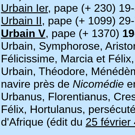
Urbain Ier,
pape (+ 230) 19-
Urbain II,
pape (+ 1099) 29
Urbain V
, pape (+ 1370)
19
Urbain, Symphorose, Ariston
Félicissime, Marcia et Féli
Urbain, Théodore, Ménédème e
navire près de
Nicomédie
en
Urbanus, Florentianus, Cres
Félix, Hortulanus, persécut
d'Afrique (édit du
25 février