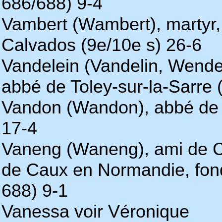
686/688) 9-4
Vambert (Wambert), martyr, 
Calvados (9e/10e s) 26-6
Vandelein (Vandelin, Wendel
abbé de Toley-sur-la-Sarre 
Vandon (Wandon), abbé de F
17-4
Vaneng (Waneng), ami de Clo
de Caux en Normandie, fonda
688) 9-1
Vanessa voir Véronique