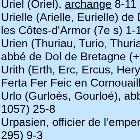
Uriel (Oriel),
archange
8-11 
Urielle (Arielle, Eurielle) 
les Côtes-d'Armor (7e s) 1-
Urien (Thuriau, Turio, Thuri
abbé de Dol de Bretagne (+
Urith (Erth, Erc, Ercus, Her
Ferta Fer Feic en Cornouail
Urlo (Gurloès, Gourloé), a
1057) 25-8
Urpasien, officier de l’emp
295) 9-3