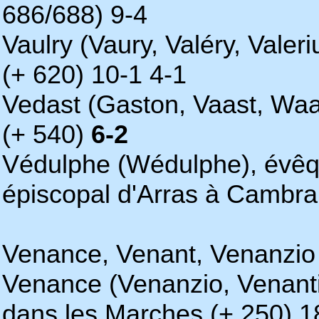
686/688) 9-4
Vaulry (Vaury, Valéry, Valer
(+ 620) 10-1 4-1
Vedast (Gaston, Vaast, Waa
(+ 540)
6-2
Védulphe (Wédulphe), évêqu
épiscopal d'Arras à Cambra
Venance, Venant, Venanzio 
Venance (Venanzio, Venanti
dans les Marches (+ 250) 1