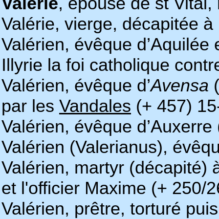
Valérie
, épouse de st Vital
Valérie, vierge, décapitée 
Valérien, évêque d’Aquilée 
Illyrie la foi catholique cont
Valérien, évêque d’
Avensa
(
par les
Vandales
(+ 457) 15
Valérien, évêque d’Auxerre 
Valérien (Valerianus), évê
Valérien, martyr (décapité)
et l'officier Maxime (+ 250/
Valérien, prêtre, torturé pui