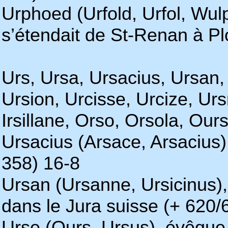
Urphoed (Urfold, Urfol, Wul
s’étendait de St-Renan à Pl
Urs, Ursa, Ursacius, Ursan, 
Ursion, Urcisse, Urcize, Urs
Irsillane, Orso, Orsola, Ours
Ursacius (Arsace, Arsacius),
358) 16-8
Ursan (Ursanne, Ursicinus),
dans le Jura suisse (+ 620/
Urse (Ours, Ursus), évêque