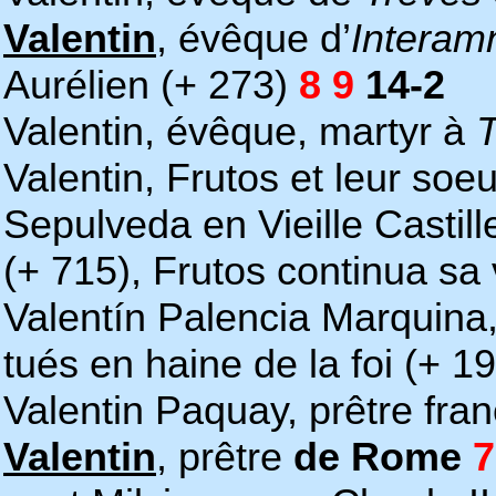
Valentin
, évêque d’
Interam
Aurélien (+ 273)
8 9
14-2
Valentin, évêque, martyr à
T
Valentin, Frutos et leur soe
Sepulveda en Vieille Castill
(+ 715), Frutos continua sa 
Valentín Palencia Marquina
tués en haine de la foi (+ 1
Valentin Paquay, prêtre fra
Valentin
, prêtre
de Rome
7