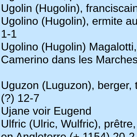
Ugolin (Hugolin), francisca
Ugolino (Hugolin), ermite 
1-1
Ugolino (Hugolin) Magalotti,
Camerino dans les Marches
Uguzon (Luguzon), berger, 
(?) 12-7
Ujane voir Eugend
Ulfric (Ulric, Wulfric), prê
en Angleterre (+ 1154) 20-2