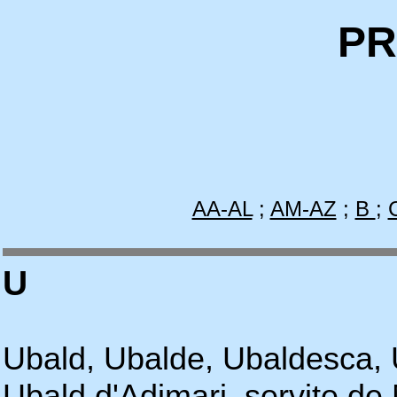
PR
AA-AL
;
AM-AZ
;
B
;
U
Ubald, Ubalde, Ubaldesca, 
Ubald d'Adimari, servite de