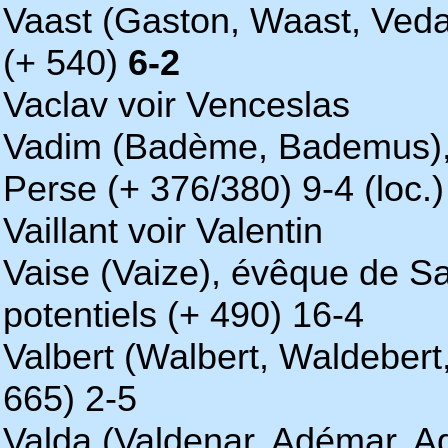
Vaast (Gaston, Waast, Veda
(+ 540)
6-2
Vaclav voir Venceslas
Vadim (Badème, Bademus), 
Perse (+ 376/380) 9-4 (loc.)
Vaillant voir Valentin
Vaise (Vaize), évêque de Sa
potentiels (+ 490) 16-4
Valbert (Walbert, Waldeber
665) 2-5
Valda (Valdenar, Adémar, A