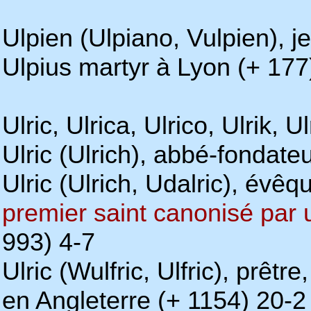
Ulpien (Ulpiano, Vulpien), 
Ulpius martyr à Lyon (+ 177
Ulric, Ulrica, Ulrico, Ulrik, U
Ulric (Ulrich), abbé-fondat
Ulric (Ulrich, Udalric), évê
premier saint canonisé par
993) 4-7
Ulric (Wulfric, Ulfric), prê
en Angleterre (+ 1154) 20-2