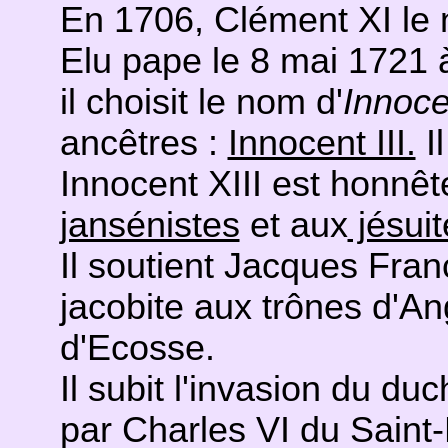
En 1706, Clément XI le
Elu pape le 8 mai 1721 à
il choisit le nom d'
Innoce
ancêtres :
Innocent III.
Il
Innocent XIII est honnête
jansénistes
et aux
jésuit
Il soutient Jacques Fran
jacobite aux trônes d'Ang
d'Ecosse.
Il subit l'invasion du d
par Charles VI du Saint