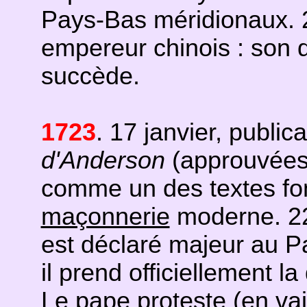
Pays-Bas méridionaux. 
empereur chinois : son q
succède.
1723
. 17 janvier, public
d'Anderson
(approuvées
comme un des textes fo
maçonnerie
moderne. 22 
est déclaré majeur au Par
il prend officiellement l
Le pape proteste (en vai