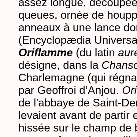
assez longue, découpée 
queues, ornée de houppe
anneaux à une lance dor
(Encyclopædia Universal
Oriflamme
(du latin
aur
désigne, dans la
Chanso
Charlemagne (qui régna 
par Geoffroi d’Anjou.
Or
de l'abbaye de Saint-De
levaient avant de partir 
hissée sur le champ de b