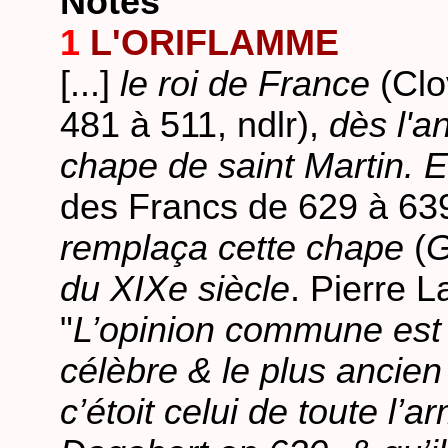
Notes
1
L'ORIFLAMME
[...]
le roi de France
(Clo
481 à 511, ndlr),
dès l'an
chape de saint Martin. 
des Francs de 629 à 639
remplaça cette chape
(
G
du XIXe siècle
. Pierre 
"
L’opinion commune est 
célèbre & le plus ancien
c’étoit celui de toute l’a