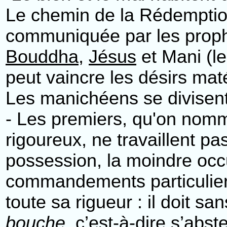
Le chemin de la Rédemptio
communiquée par les proph
Bouddha
,
Jésus
et Mani (l
peut vaincre les désirs maté
Les manichéens se divisent 
- Les premiers, qu'on nomm
rigoureux, ne travaillent pa
possession, la moindre oc
commandements particuliers
toute sa rigueur : il doit s
bouche
, c’est-à-dire s’abst