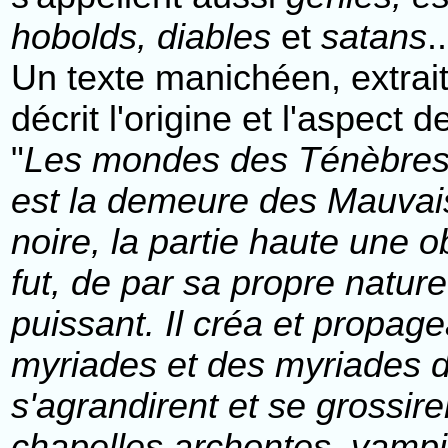
hobolds, diables
et
satans
..
Un texte manichéen, extrai
décrit l'origine et l'aspect
"
Les mondes des Ténèbres so
est la demeure des Mauvais 
noire, la partie haute une o
fut, de par sa propre nature
puissant. Il créa et propagea
myriades et des myriades d
s'agrandirent et se grossire
chapelles archontes, vampir