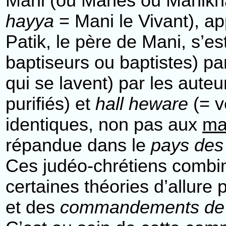
Mani (ou Manès ou Manikha
hayya
= Mani le Vivant), a
Patik, le père de Mani, s’e
baptiseurs ou baptistes) p
qui se lavent) par les aute
purifiés) et
hall heware
(= v
identiques, non pas aux
ma
répandue dans le
pays des
Ces judéo-chrétiens combin
certaines théories d’allure
et des
commandements d