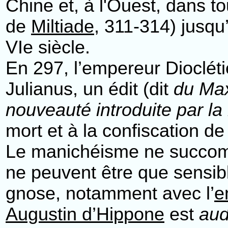
Chine et, à l'Ouest, dans to
de
Miltiade
, 311-314) jusqu
VIe siècle.
En 297, l’empereur Diocléti
Julianus, un édit (dit
du Ma
nouveauté introduite par la
mort et à la confiscation d
Le manichéisme ne succomb
ne peuvent être que sensibl
gnose, notamment avec l’
e
Augustin d’Hippone
est
aud