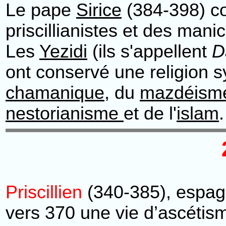
Le pape
Sirice
(384-398) co
priscillianistes et des man
Les
Yezidi
(ils s'appellent
D
ont conservé une religion 
chamanique
, du
mazdéism
nestorianisme
et de l'
islam
.
Priscillien
(340-385), espagn
vers 370 une vie d’ascétisme