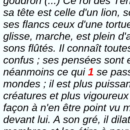
goudron (...) Ce roi des Té
sa tête est celle d'un lion, 
ses flancs ceux d'une tortu
glisse, marche, est plein d'
sons flûtés. Il connaît tout
confus ; ses pensées sont emb
néanmoins ce qui
1
se pass
mondes ; il est plus puissan
créatures et plus vigoureux q
façon à n'en être point vu m
devant lui. A son gré, il dila