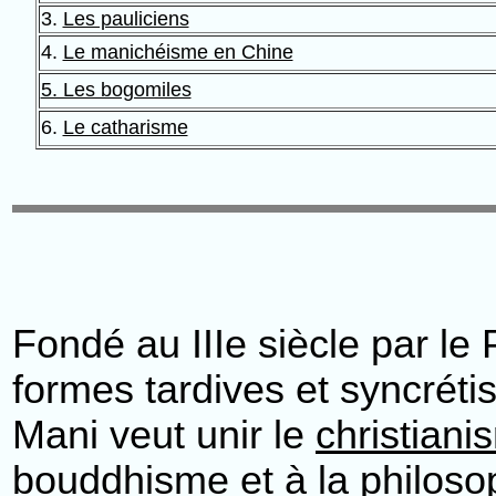
3.
Les pauliciens
4.
Le manichéisme en Chine
5. Les bogomiles
6.
Le catharisme
Fondé au IIIe siècle par l
formes tardives et syncréti
Mani veut unir le
christiani
bouddhisme
et à la philos