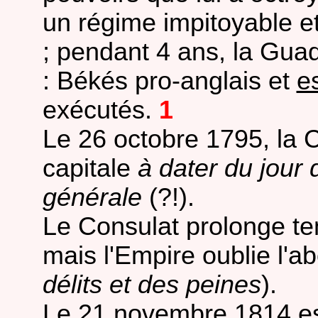
un régime impitoyable et r
; pendant 4 ans, la Guad
: Békés pro-anglais et
e
exécutés.
1
Le 26 octobre 1795, la 
capitale
à dater du jour 
générale
(?!).
Le Consulat prolonge t
mais l'Empire oublie l'ab
délits et des peines
).
Le 21 novembre 1814 est