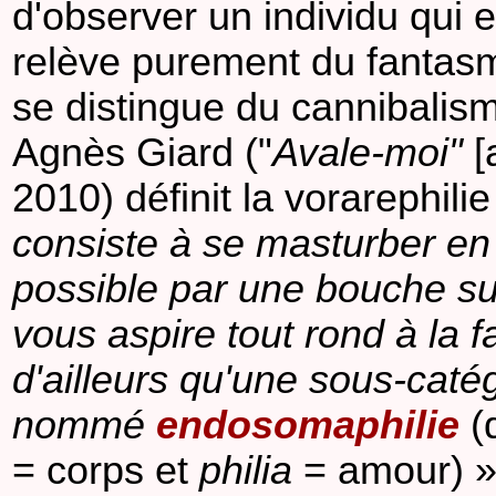
d'observer un individu qui 
relève purement du fantasme,
se distingue du cannibalis
Agnès Giard ("
Avale-moi"
[
2010) définit la vorarephi
consiste à se masturber en i
possible par une bouche s
vous aspire tout rond à la 
d'ailleurs qu'une sous-caté
nommé
endosomaphilie
(
= corps et
philia
= amour) ».