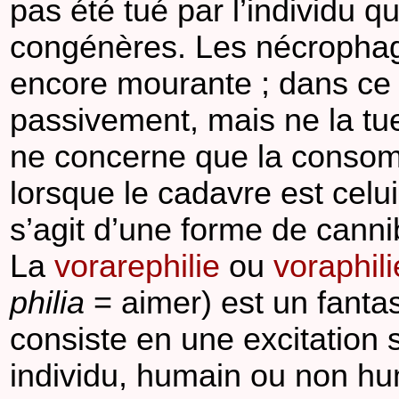
pas été tué par l’individu q
congénères. Les nécrophage
encore mourante ; dans ce d
passivement, mais ne la t
ne concerne que la consomm
lorsque le cadavre est cel
s’agit d’une forme de canni
La
vorarephilie
ou
voraphili
philia
= aimer) est un fanta
consiste en une excitation 
individu, humain ou non hum