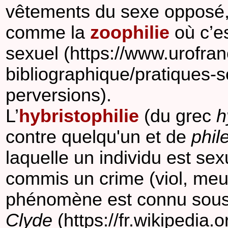
vêtements du sexe opposé, 
comme la
zoophilie
où c’es
sexuel (https://www.urofra
bibliographique/pratiques-s
perversions).
L’
hybristophilie
(du grec
h
contre quelqu'un et de
phil
laquelle un individu est sex
commis un crime (viol, meur
phénomène est connu sou
Clyde
(https://fr.wikipedia.o