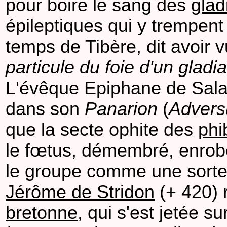
pour boire le sang des
glad
épileptiques qui y trempent
temps de Tibère, dit avoir
particule du foie d'un gladi
L'évêque Epiphane de Sala
dans son
Panarion
(
Advers
que la secte ophite des
phi
le fœtus, démembré, enrobé
le groupe comme une sorte
Jérôme de Stridon
(+ 420) 
bretonne
, qui s'est jetée s