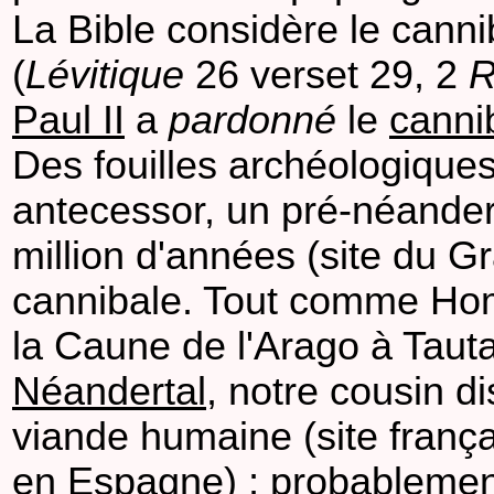
La Bible considère le can
(
Lévitique
26 verset 29, 2
R
Paul II
a
pardonné
le
canni
Des fouilles archéologiques
antecessor, un pré-néanderta
million d'années (site du G
cannibale. Tout comme Homo
la Caune de l'Arago à Tau
Néandertal
, notre cousin d
viande humaine (site frança
en Espagne) ; probablement 