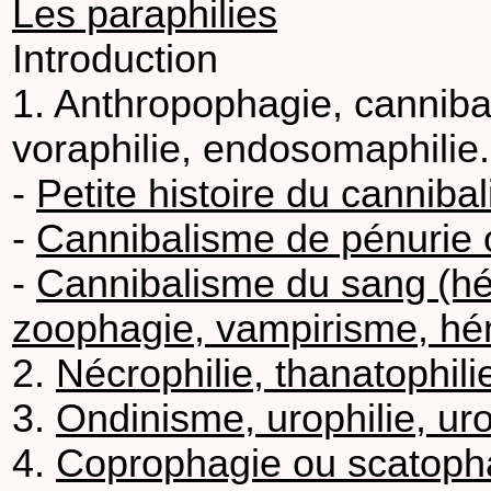
Les paraphilies
Introduction
1. Anthropophagie, canniba
voraphilie, endosomaphilie.
-
Petite histoire du canniba
-
Cannibalisme de pénurie o
-
Cannibalisme du sang (h
zoophagie, vampirisme, hé
2.
Nécrophilie, thanatophili
3.
Ondinisme, urophilie, ur
4.
Coprophagie ou scatophag