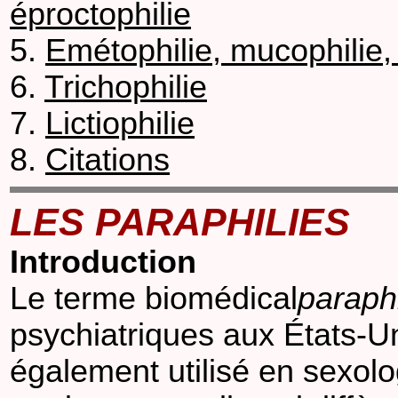
éproctophilie
5.
Emétophilie, mucophilie
6.
Trichophilie
7.
Lictiophilie
8.
Citations
LES PARAPHILIES
Introduction
Le terme biomédical
paraphi
psychiatriques aux États-U
également utilisé en sexolog