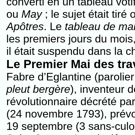
converti en un tableau voti
ou
May
; le sujet était tir
Apôtres
. Le
tableau de ma
les premiers jours du mois,
il était suspendu dans la c
Le Premier Mai des trav
Fabre d’Eglantine (parolie
pleut bergère
), inventeur
révolutionnaire décrété par
(24 novembre 1793), prévoi
19 septembre (3 sans-culot