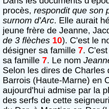
Dans les documents d’époqu
procès,
respondit que son 
surnom d'Arc
. Elle aurait 
jeune frère de Jeanne, Jacq
de 3 flèches
10
). C'est le
désigner sa famille
7
. C'est
sa famille
7
. Le nom
Jeanne
Selon les dires de Charles 
Barrois (Haute-Marne) en 
aujourd'hui admise par la pl
des serfs de cette seigneur