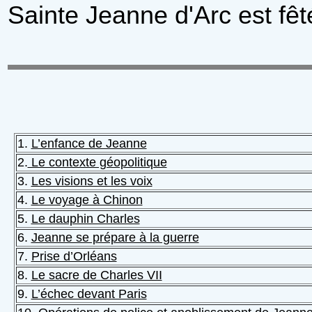
Sainte Jeanne d'Arc est fêté
1.
L’enfance de Jeanne
2.
Le contexte géopolitique
3.
Les visions et les voix
4.
Le voyage à Chinon
5.
Le dauphin Charles
6.
Jeanne se prépare à la guerre
7.
Prise d’Orléans
8.
Le sacre de Charles VII
9.
L’échec devant Paris