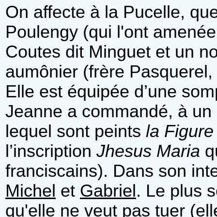
On affecte à la Pucelle, que
Poulengy (qui l'ont amenée
Coutes dit Minguet et un 
aumônier (frère Pasquerel, 
Elle est équipée d’une som
Jeanne a commandé, à un ar
lequel sont peints
la Figur
l’inscription
Jhesus Maria
qu
franciscains). Dans son int
Michel
et
Gabriel
. Le plus 
qu'elle ne veut pas tuer (el