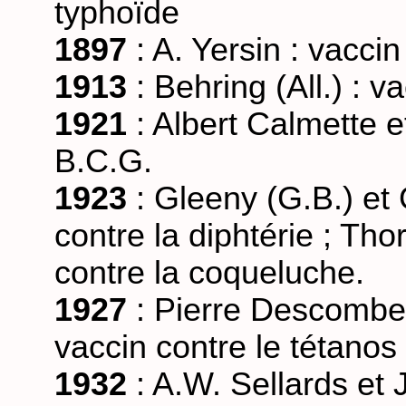
typhoïde
1897
: A. Yersin : vacci
1913
: Behring (All.) : v
1921
: Albert Calmette e
B.C.G.
1923
: Gleeny (G.B.) et
contre la diphtérie ; Th
contre la coqueluche.
1927
: Pierre Descombe
vaccin contre le tétanos
1932
: A.W. Sellards et J