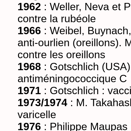
1962
: Weller, Neva et P
contre la rubéole
1966
: Weibel, Buynach,
anti-ourlien (oreillons).
contre les oreillons
1968
: Gotschlich (USA) 
antiméningococcique C
1971
: Gotschlich : vac
1973/1974
: M. Takahash
varicelle
1976
: Philippe Maupas 