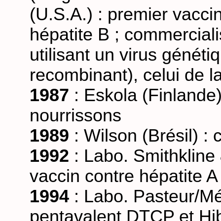
(U.S.A.) : premier vacci
hépatite B ; commerciali
utilisant un virus généti
recombinant), celui de l
1987
: Eskola (Finlande)
nourrissons
1989
: Wilson (Brésil) :
1992
: Labo. Smithkline 
vaccin contre hépatite A
1994
: Labo. Pasteur/Mér
pentavalent DTCP et Hib 