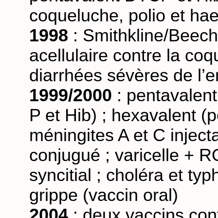
coqueluche, polio et ha
1998
: Smithkline/Beech
acellulaire contre la co
diarrhées sévères de l’e
1999/2000
: pentavalent 
P et Hib) ; hexavalent (p
méningites A et C injec
conjugué ; varicelle + RO
syncitial ; choléra et ty
grippe (vaccin oral)
2004
: deux vaccins con