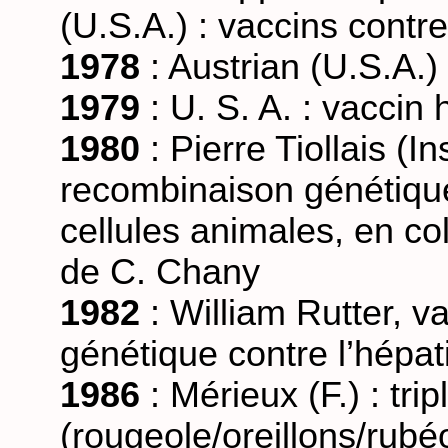
(U.S.A.) : vaccins contr
1978
: Austrian (U.S.A.
1979
: U. S. A. : vaccin
1980
: Pierre Tiollais (In
recombinaison génétique 
cellules animales, en col
de C. Chany
1982
: William Rutter, v
génétique contre l’hépati
1986
: Mérieux (F.) : tri
(rougeole/oreillons/rubé