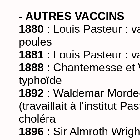
- AUTRES VACCINS
1880
: Louis Pasteur : v
poules
1881
: Louis Pasteur : v
1888
: Chantemesse et Wi
typhoïde
1892
: Waldemar Mordec
(travaillait à l'institut P
choléra
1896
: Sir Almroth Wright