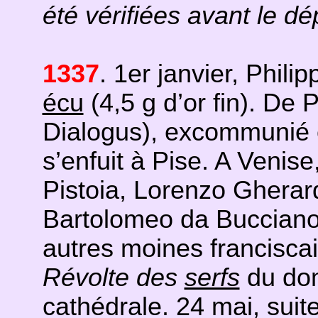
été vérifiées avant le dé
1337
. 1er janvier, Phili
écu
(4,5 g d’or fin). De 
Dialogus), excommunié e
s’enfuit à Pise. A Venise
Pistoia, Lorenzo Gherar
Bartolomeo da Bucciano,
autres moines franciscai
Révolte des
serfs
du dom
cathédrale. 24 mai, sui