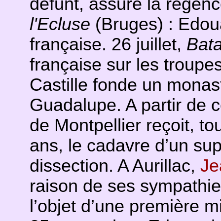
défunt, assure la régenc
l'Ecluse
(Bruges) : Edouard
française. 26 juillet,
Bata
française sur les troupe
Castille fonde un monast
Guadalupe. A partir de c
de Montpellier reçoit, to
ans, le cadavre d’un sup
dissection. A Aurillac,
Je
raison de ses sympathies 
l’objet d’une première m