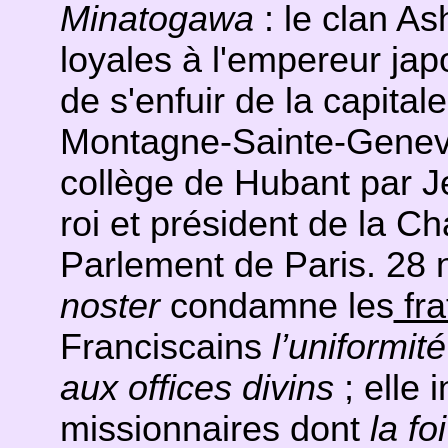
Minatogawa
: le clan As
loyales à l'empereur jap
de s'enfuir de la capital
Montagne-Sainte-Genevi
collège de Hubant par J
roi et président de la 
Parlement de Paris. 28 
noster
condamne les
fra
Franciscains
l’uniformit
aux offices divins
; elle 
missionnaires dont
la fo