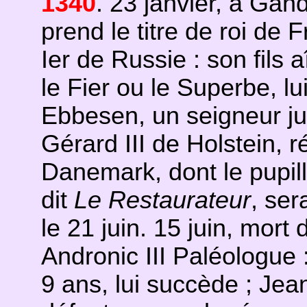
1340
. 23 janvier, à Gan
prend le titre de roi de 
Ier de Russie : son fils 
le Fier ou le Superbe, lu
Ebbesen, un seigneur ju
Gérard III de Holstein,
Danemark, dont le pupil
dit
Le Restaurateur
, se
le 21 juin. 15 juin, mort
Andronic III Paléologue 
9 ans, lui succède ; Je