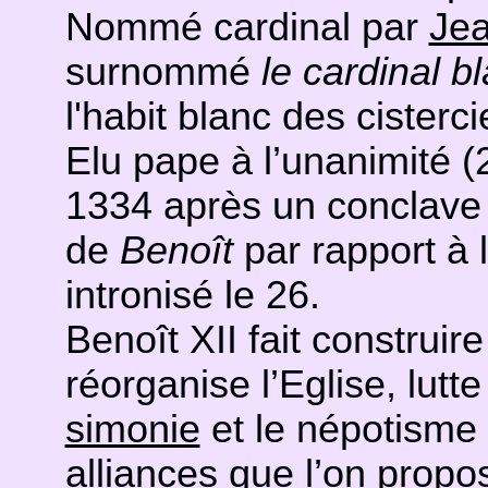
Nommé cardinal par
Jea
surnommé
le cardinal b
l'habit blanc des cisterci
Elu pape à l’unanimité 
1334 après un conclave d
de
Benoît
par rapport à l
intronisé le 26.
Benoît XII fait construir
réorganise l’Eglise, lut
simonie
et le népotisme (
alliances que l’on propos