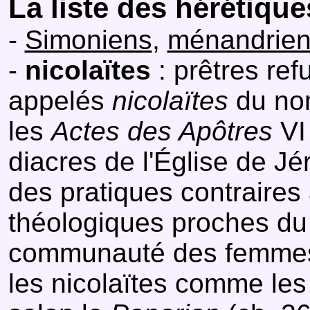
La liste des hérétique
-
Simoniens
,
ménandrie
-
nicolaïtes
: prêtres ref
appelés
nicolaïtes
du nom
les
Actes des Apôtres
VI 
diacres de l'Église de Jér
des pratiques contraires 
théologiques proches d
communauté des femme
les nicolaïtes comme le