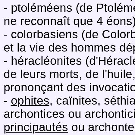
- ptoléméens (de Ptolémé
ne reconnaît que 4 éons)
- colorbasiens (de Color
et la vie des hommes dé
- héracléonites (d'Héraclé
de leurs morts, de l'huil
prononçant des invocati
-
ophites
, caïnites, séth
archontices ou archontici
principautés
ou archontes