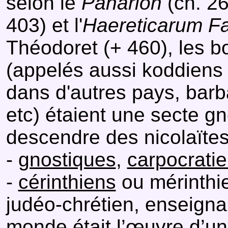
selon le
Panarion
(ch. 26
403) et l'
Haereticarum F
Théodoret (+ 460), les b
(appelés aussi koddiens
dans d'autres pays, barba
etc) étaient une secte gn
descendre des nicolaïtes
-
gnostiques
,
carpocrati
-
cérinthiens
ou mérinthie
judéo-chrétien, enseignait
monde était l’œuvre d’u