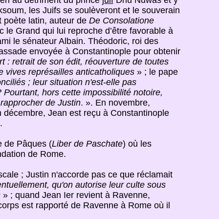
men au détriment du prince
juif
Dhû Nuwâs et y
Aksoum, les Juifs se soulèveront et le souverain
t poète latin, auteur de
De Consolatione
c le Grand qui lui reproche d’être favorable à
ami le sénateur Albain. Théodoric, roi des
ambassade envoyée à Constantinople pour obtenir
t : retrait de son édit, réouverture de toutes
e vives représailles anticatholiques
» ; le pape
iliés ; leur situation n'est-elle pas
 Pourtant, hors cette impossibilité notoire,
e rapprocher de Justin
. ». En novembre,
 décembre, Jean est reçu à Constantinople
.
te de Pâques (
Liber de Paschate
) où les
ondation de Rome.
pascale ; Justin n'accorde pas ce que réclamait
entuellement, qu'on autorise leur culte sous
s
» ; quand Jean Ier revient à Ravenne,
on corps est rapporté de Ravenne à Rome où il