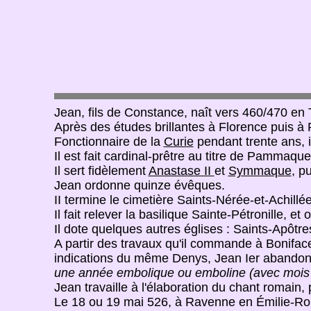
Jean, fils de Constance, naît vers 460/470 en
Après des études brillantes à Florence puis à 
Fonctionnaire de la
Curie
pendant trente ans, i
Il est fait cardinal-prêtre au titre de Pammaqu
Il sert fidèlement
Anastase II
et
Symmaque
, pu
Jean ordonne quinze évêques.
II termine le cimetière Saints-Nérée-et-Achillé
Il fait relever la basilique Sainte-Pétronille, e
Il dote quelques autres églises : Saints-Apôtre
A partir des travaux qu'il commande à Bonifac
indications du même Denys, Jean Ier abandonn
une année embolique ou emboline (avec mois i
Jean travaille à l'élaboration du chant romain,
Le 18 ou 19 mai 526, à Ravenne en Émilie-Rom