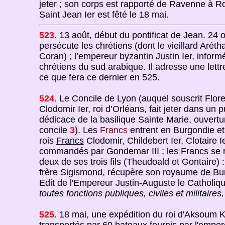
jeter ; son corps est rapporté de Ravenne à R
Saint Jean Ier est fêté le 18 mai.
523
. 13 août, début du pontificat de Jean. 24
persécute les chrétiens (dont le vieillard Arét
Coran
) ; l’empereur byzantin Justin Ier, infor
chrétiens du sud arabique. Il adresse une lettr
ce que fera ce dernier en 525.
524
. Le Concile de Lyon (auquel souscrit Flore
Clodomir Ier, roi d’Orléans, fait jeter dans un 
dédicace de la basilique Sainte Marie, ouvertu
concile
3
). Les
Francs
entrent en Burgondie et 
rois
Francs
Clodomir, Childebert Ier, Clotaire Ie
commandés par Gondemar III ; les Francs se repl
deux de ses trois fils (Theudoald et Gontaire) 
frère Sigismond, récupère son royaume de Bur
Edit de l'Empereur Justin-Auguste le Catholiqu
toutes fonctions publiques, civiles et militair
525
. 18 mai, une expédition du roi d'Aksoum 