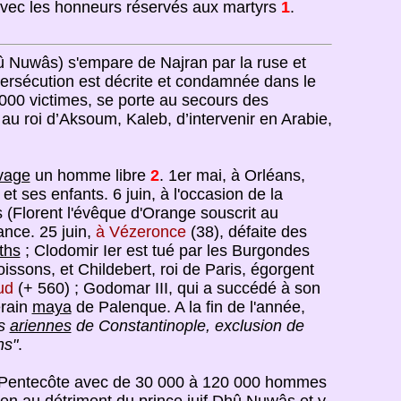
 avec les honneurs réservés aux martyrs
1
.
hû Nuwâs) s'empare de Najran par la ruse et
persécution est décrite et condamnée dans le
5 000 victimes, se porte au secours des
 au roi d’Aksoum, Kaleb, d’intervenir en Arabie,
vage
un homme libre
2
. 1er mai, à Orléans,
t ses enfants. 6 juin, à l'occasion de la
s (Florent l'évêque d'Orange souscrit au
nce. 25 juin,
à Vézeronce
(38), défaite des
ths
; Clodomir Ier est tué par les Burgondes
issons, et Childebert, roi de Paris, égorgent
ud
(+ 560) ; Godomar III, qui a succédé à son
erain
maya
de Palenque. A la fin de l'année,
es
ariennes
de Constantinople, exclusion de
ns"
.
la Pentecôte avec de 30 000 à 120 000 hommes