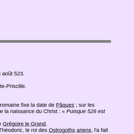
3 août 523.
e-Priscille.
e romaine fixe la date de
Pâques
; sur les
de la naissance du Christ : «
Puisque 526 est
de
Grégoire le Grand
.
héodoric, le roi des
Ostrogoths
ariens
, l'a fait