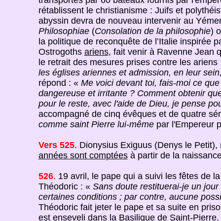
transportés par 60 bateaux fournis par l'emper
rétablissent le christianisme : Juifs et polyth
abyssin devra de nouveau intervenir au Yém
Philosophiae
(
Consolation de la philosophie
) 
la politique de reconquête de l’Italie inspirée 
Ostrogoths
ariens
, fait venir à Ravenne Jean 
le retrait des mesures prises contre les ariens 
les églises ariennes et admission, en leur sein
répond : «
Me voici devant toi, fais-moi ce que 
dangereuse et irritante ? Comment obtenir que c
pour le reste, avec l'aide de Dieu, je pense pouv
accompagné de cinq évêques et de quatre sén
comme saint Pierre lui-même
par l'Empereur p
Vers 525
. Dionysius Exiguus (Denys le Petit),
années sont comptées
à partir de la naissanc
526
. 19 avril, le pape qui a suivi les fêtes de 
Théodoric : «
Sans doute restituerai-je un jour
certaines conditions ; par contre, aucune possi
Théodoric fait jeter le pape et sa suite en pri
est enseveli dans la Basilique de Saint-Pierre. 