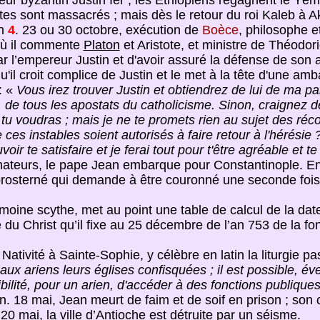
eur byzantin Justin Ier ; les Éthiopiens regagnent le Yé
éistes sont massacrés ; mais dès le retour du roi Kaleb à 
en
4
. 23 ou 30 octobre, exécution de
Boèce
, philosophe e
où il commente
Platon
et Aristote, et ministre de Théodori
par l’empereur Justin et d'avoir assuré la défense de son 
qu'il croit complice de Justin et le met à la tête d'une 
: «
Vous irez trouver Justin et obtiendrez de lui de ma par
, de tous les apostats du catholicisme. Sinon, craignez d
tu voudras ; mais je ne te promets rien au sujet des réconc
es instables soient autorisés à faire retour à l'hérésie ?
oir te satisfaire et je ferai tout pour t'être agréable et t
ateurs, le pape Jean embarque pour Constantinople. En
rosterné qui demande à être couronné une seconde fois
 moine scythe, met au point une table de calcul de la da
e du Christ qu’il fixe au 25 décembre de l’an 753 de la f
la Nativité à Sainte-Sophie, y célèbre en latin la liturgie 
 aux ariens leurs églises confisquées ; il est possible, év
bilité, pour un arien, d'accéder à des fonctions publique
son. 18 mai, Jean meurt de faim et de soif en prison ; s
20 mai, la ville d’Antioche est détruite par un séisme.