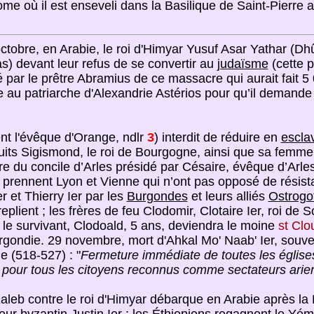
ome où il est enseveli dans la Basilique de Saint-Pierre
 octobre, en Arabie, le roi d'Himyar Yusuf Asar Yathar (D
has) devant leur refus de se convertir au
judaïsme
(cette 
mé par le prêtre Abramius de ce massacre qui aurait fait 
e au patriarche d'Alexandrie Astérios pour qu’il demande
nt l'évêque d'Orange, ndlr
3
) interdit de réduire en
escla
puits Sigismond, le roi de Bourgogne, ainsi que sa femme e
re du concile d’Arles présidé par Césaire, évêque d’Arle
prennent Lyon et Vienne qui n’ont pas opposé de résista
r et Thierry Ier par les
Burgondes
et leurs alliés
Ostrogo
ient ; les frères de feu Clodomir, Clotaire Ier, roi de So
: le survivant, Clodoald, 5 ans, deviendra le moine
st Clo
gondie. 29 novembre, mort d'Ahkal Mo' Naab' Ier, souv
e (518-527) : "
Fermeture immédiate de toutes les églis
es, pour tous les citoyens reconnus comme sectateurs arie
Kaleb contre le roi d'Himyar débarque en Arabie après 