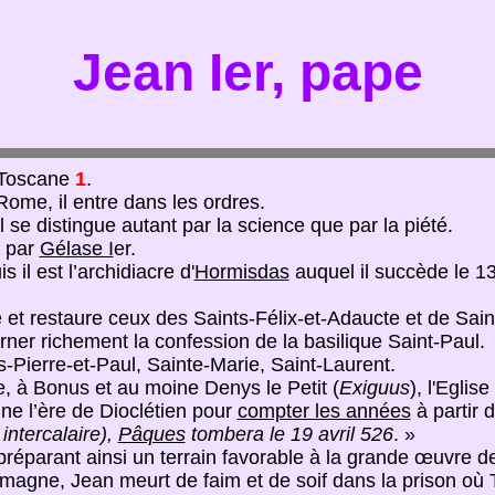
Jean Ier, pape
 Toscane
1
.
Rome, il entre dans les ordres.
l se distingue autant par la science que par la piété.
e par
Gélase I
er.
is il est l’archidiacre d'
Hormisdas
auquel il succède le 1
e et restaure ceux des Saints-Félix-et-Adaucte et de Saint
t orner richement la confession de la basilique Saint-Paul.
s-Pierre-et-Paul, Sainte-Marie, Saint-Laurent.
e, à Bonus et au moine Denys le Petit (
Exiguus
), l'Eglis
e l’ère de Dioclétien pour
compter les années
à partir 
ntercalaire),
Pâques
tombera le 19 avril 526
. »
 préparant ainsi un terrain favorable à la grande œuvre 
agne, Jean meurt de faim et de soif dans la prison où T