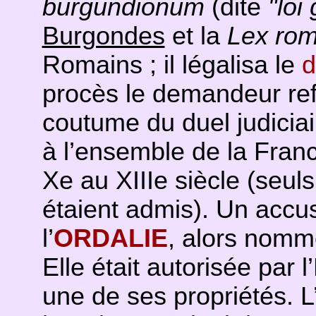
burgundionum
(dite
"loi
Burgondes
et la
Lex ro
Romains ; il légalisa le
d
procès le demandeur ref
coutume du duel judiciai
à l’ensemble de la Franc
Xe au XIIIe siècle (seul
étaient admis). Un accus
l’
ORDALIE
, alors nom
Elle était autorisée par l’
une de ses propriétés. L