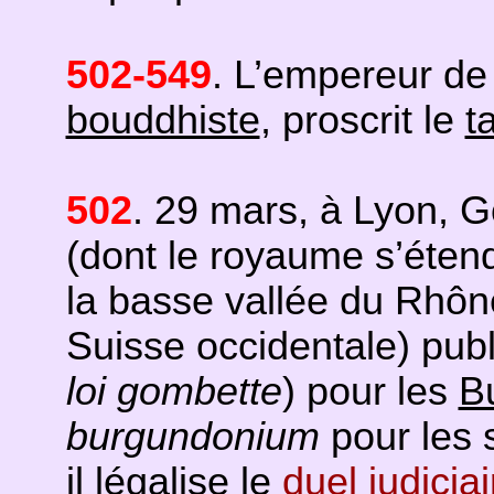
502-549
. L’empereur de
bouddhiste
, proscrit le
t
502
. 29 mars, à Lyon, 
(dont le royaume s’éten
la basse vallée du Rhôn
Suisse occidentale) publ
loi gombette
) pour les
B
burgundonium
pour les 
il légalise le
duel judiciai