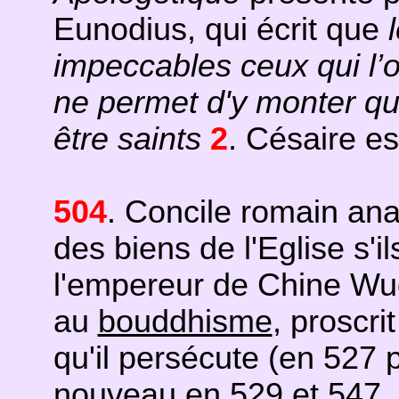
Eunodius, qui écrit que
impeccables ceux qui l’
ne permet d'y monter qu'
être saints
2
. Césaire es
504
. Concile romain an
des biens de l'Eglise s'il
l'empereur de Chine Wud
au
bouddhisme
, proscr
qu'il persécute (en 527 p
nouveau en 529 et 547, 