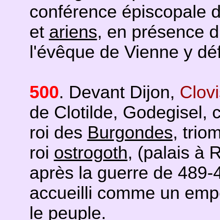
conférence épiscopale d
et
ariens
, en présence d
l'évêque de Vienne y dé
500
. Devant Dijon,
Clovi
de Clotilde, Godegisel,
roi des
Burgondes
, trio
roi
ostrogoth
, (palais à 
après la guerre de 489-
accueilli comme un empe
le peuple.