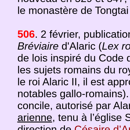
le monastère de Tongta
506
. 2 février, publicat
Bréviaire
d'Alaric (
Lex r
de lois inspiré du Code 
les sujets romains du 
le roi Alaric II, il est 
notables gallo-romains)
concile, autorisé par Alari
arienne
, tenu à l’église
direction de
Césaire d’A