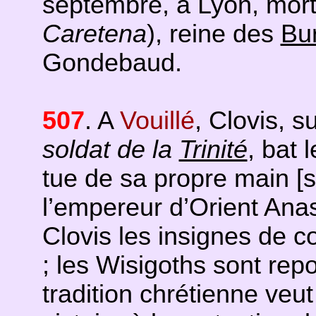
septembre, à Lyon, mort 
Caretena
), reine des
Bu
Gondebaud.
507
. A
Vouillé
, Clovis, 
soldat de la
Trinité
, bat 
tue de sa propre main [sat
l’empereur d’Orient Anas
Clovis les insignes de co
; les Wisigoths sont re
tradition chrétienne veut