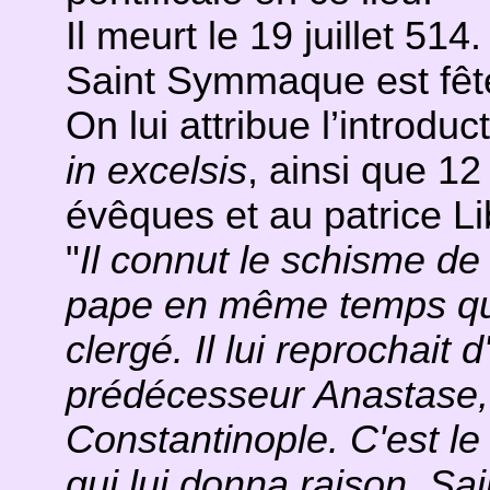
Il meurt le 19 juillet 514.
Saint Symmaque est fêté 
On lui attribue l’introd
in excelsis
, ainsi que 1
évêques et au patrice Li
"
Il connut le schisme de L
pape en même temps que
clergé. Il lui reprochait 
prédécesseur Anastase, t
Constantinople. C'est le 
qui lui donna raison. S