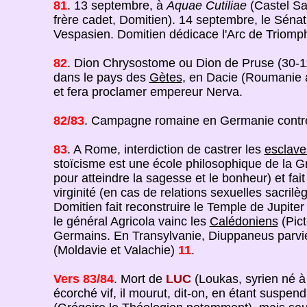
81
. 13 septembre, à
Aquae Cutiliae
(Castel San
frère cadet, Domitien). 14 septembre, le Sénat 
Vespasien. Domitien dédicace l'Arc de Triomph
82
. Dion Chrysostome ou Dion de Pruse (30-116),
dans le pays des
Gètes
, en Dacie (Roumanie a
et fera proclamer empereur Nerva.
82/83
. Campagne romaine en Germanie contre 
83
. A Rome, interdiction de castrer les
esclave
stoïcisme est une école philosophique de la Grè
pour atteindre la sagesse et le bonheur) et fai
virginité (en cas de relations sexuelles sacrilèg
Domitien fait reconstruire le Temple de Jupite
le général Agricola vainc les
Calédoniens
(Pic
Germains. En Transylvanie, Diuppaneus parvie
(Moldavie et Valachie)
11
.
Vers 83/84
.
Mort de
LUC
(Loukas, syrien né à
écorché vif, il mourut, dit-on, en étant suspen