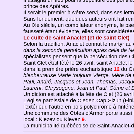
Il assigna un lieu pour la sépulture des pontife
prince des Apôtres.
Il serait le premier à s'être servi, dans ses lett
Sans fondement, quelques auteurs ont fait rem
Au IXe siècle, un compilateur anonyme, le ps
fausseté étant évidente, elles sont considér
Le culte de saint Anaclet (et de saint Clet)
Selon la tradition, Anaclet connut le martyr a
dans la seconde persécution après celle de Néro
spécialistes pensent que la persécution des C
Saint Clet était fêté le 26 avril, saint Anaclet 
dans la première prière eucharistique
12
du Ca
bienheureuse Marie toujours Vierge, Mère de no
Paul, André, Jacques et Jean, Thomas, Jacques
Laurent, Chrysogone, Jean et Paul, Côme et Da
Un dicton est attaché à la fête de Clet (26 avril
L'église paroissiale de Cleden-Cap-Sizun (Fini
l'extérieur, l'autre en bois polychrome à l'inté
Une commune des Côtes d'Armor porte aussi le 
local : Klezev ou Klevez
9
.
La municipalité québécoise de Saint-Anaclet-d