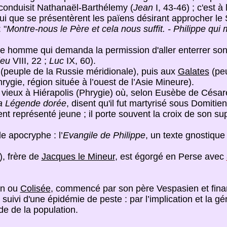
 conduisit Nathanaël-Barthélemy (
Jean
I, 43-46) ; c'est 
 lui que se présentèrent les païens désirant approcher le
 "
Montre-nous le Père et cela nous suffit. - Philippe qui m
ne homme qui demanda la permission d'aller enterrer son
ieu
VIII, 22 ;
Luc
IX, 60).
(peuple de la Russie méridionale), puis aux
Galates
(peu
ygie, région située à l’ouest de l’Asie Mineure).
vieux à Hiérapolis (Phrygie) où, selon Eusèbe de Césarée 
a Légende dorée
, disent qu'il fut martyrisé sous Domitie
nt représenté jeune ; il porte souvent la croix de son sup
e apocryphe : l’
Evangile de Philippe
, un texte gnostique
, frère de
Jacques le Mineur
, est égorgé en Perse avec
en ou
Colisée
, commencé par son père Vespasien et finan
suivi d'une épidémie de peste : par l’implication et la gé
de de la population.