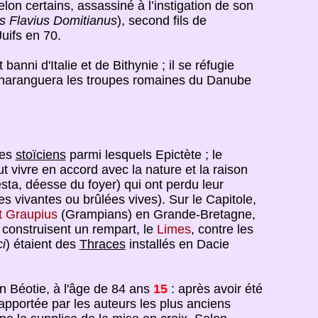
lon certains, assassiné à l’instigation de son
us Flavius Domitianus
), second fils de
uifs en 70.
nni d'Italie et de Bithynie ; il se réfugie
il haranguera les troupes romaines du Danube
les
stoïciens
parmi lesquels Epictète ; le
t vivre en accord avec la nature et la raison
esta, déesse du foyer) qui ont perdu leur
ées vivantes ou brûlées vives). Sur le Capitole,
 Graupius
(Grampians) en Grande-Bretagne,
construisent un rempart, le
Limes
, contre les
i
) étaient des
Thraces
installés en Dacie
n Béotie, à l'âge de 84 ans
15
: après avoir été
apportée par les auteurs les plus anciens