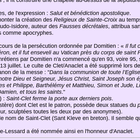
s ; il fit construire une chapelle au-dessus de la sépultur
res, de l'expression :
Salut et bénédiction apostolique
.
onter la création des
Religieux de Sainte-Croix
au temps
eudo-Isidore, auteur des
Fausses décrétales
, attribua sa
ées comme apocryphes.
u cours de la persécution ordonnée par Domitien : «
Il fu
n, et il fut enseveli au Vatican près du corps de saint 
hrétiens par Domitien n'a commencé qu'en 93, voire 95, s
le 13 juillet. Le culte de Clet/Anaclet a été supprimé lors 
non de la messe : "
Dans la communion de toute l’Eglise
tre Dieu et Seigneur, Jésus Christ, Saint Joseph son ép
 et Philippe, Barthélémy et Matthieu, Simon et Jude, L
mien, et tous les saints
."
) :
Saint-Clet ferme la porte aux derniers pois
.
stère) dont Clet est le patron, possède deux statues du
rieur, sculptées toutes les deux par des anonymes).
nom de Saint-Clet (Sant Kleve en breton). Il semble que 
e-Lessard a été nommée ainsi en l'honneur d'Anaclet.