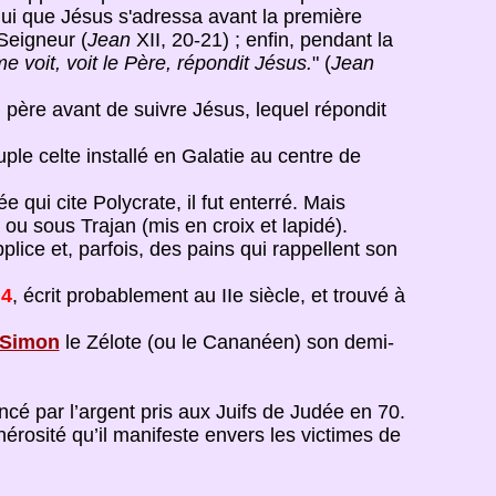
à lui que Jésus s'adressa avant la première
 Seigneur (
Jean
XII, 20-21) ; enfin, pendant la
e voit, voit le Père, répondit Jésus.
" (
Jean
 père avant de suivre Jésus, lequel répondit
ple celte installé en Galatie au centre de
qui cite Polycrate, il fut enterré. Mais
n ou sous Trajan (mis en croix et lapidé).
plice et, parfois, des pains qui rappellent son
4
, écrit probablement au IIe siècle, et trouvé à
Simon
le Zélote (ou le Cananéen) son demi-
cé par l’argent pris aux Juifs de Judée en 70.
nérosité qu’il manifeste envers les victimes de