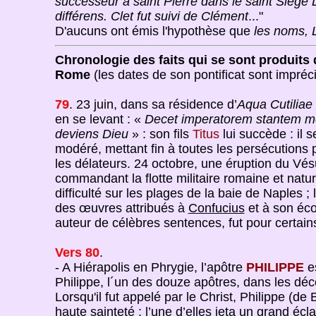
successeur à saint Pierre dans le saint Siège 
différens. Clet fut suivi de Clément
..."
D'aucuns ont émis l'hypothèse que
les noms, 
Chronologie des faits qui se sont produits 
Rome
(les dates de son pontificat sont impréci
79
. 23 juin, dans sa résidence d’
Aqua Cutiliae
en se levant : «
Decet imperatorem stantem m
deviens Dieu
» : son fils
Titus
lui succède : il 
modéré, mettant fin à toutes les persécutions 
les délateurs. 24 octobre, une éruption du Vés
commandant la flotte militaire romaine et natu
difficulté sur les plages de la baie de Naples ;
des œuvres attribués à
Confucius
et à son éco
auteur de célèbres sentences, fut pour certains
Vers 80
.
- A Hiérapolis en Phrygie, l’apôtre
PHILIPPE
es
Philippe, l´un des douze apôtres, dans les dé
Lorsqu'il fut appelé par le Christ, Philippe (de 
haute sainteté : l’une d’elles jeta un grand écl