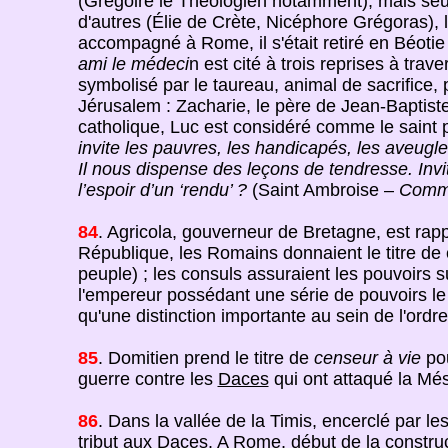
(Grégoire le Théologien notamment), mais seul
d'autres (Élie de Crète, Nicéphore Grégoras), l
accompagné à Rome, il s'était retiré en Béotie 
ami le médeci
n est cité à trois reprises à traver
symbolisé par le taureau, animal de sacrifice,
Jérusalem : Zacharie, le père de Jean-Baptiste.
catholique, Luc est considéré comme le saint p
invite les pauvres, les handicapés, les aveugl
Il nous dispense des leçons de tendresse. Invit
l’espoir d’un ‘rendu’ ?
(Saint Ambroise –
Comme
84
. Agricola, gouverneur de Bretagne, est rap
République, les Romains donnaient le titre de
peuple) ; les consuls assuraient les pouvoirs su
l'empereur possédant une série de pouvoirs le r
qu'une distinction importante au sein de l'ordr
85
. Domitien prend le titre de
censeur à vie
pou
guerre contre les
Daces
qui ont attaqué la Més
86
. Dans la vallée de la Timis, encerclé par 
tribut aux Daces. A Rome, début de la constru