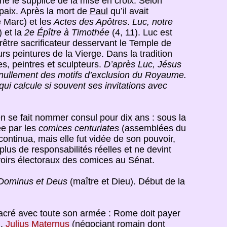
e le supplice de la mise en croix. Selon
 paix. Après la mort de
Paul
qu’il avait
e Marc) et les
Actes des Apôtres
.
Luc, notre
 et la
2e Épître à Timothée
(4, 11). Luc est
rêtre sacrificateur desservant le Temple de
rs peintures de la Vierge. Dans la tradition
s, peintres et sculpteurs.
D’après Luc, Jésus
nt nullement des motifs d’exclusion du Royaume.
ui calcule si souvent ses invitations avec
n se fait nommer consul pour dix ans : sous la
ée par les
comices centuriates
(assemblées du
 continua, mais elle fut vidée de son pouvoir,
plus de responsabilités réelles et ne devint
uvoirs électoraux des comices au Sénat.
Dominus et Deus
(maître et Dieu). Début de la
ssacré avec toute son armée : Rome doit payer
l.
Julius Maternus
(négociant romain dont