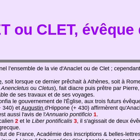
 ou CLET, évêque
el l’ensemble de la vie d'Anaclet ou de Clet ; cependant
e
, soit lorsque ce dernier prêchait à Athènes, soit à Rom
 Anencletus
ou
Cletus
), fait diacre puis prêtre par Pier
ble de ses travaux et de ses voyages.
nfia le gouvernement de l'Église, aux trois futurs évêq
 340) et
Augustin
d'Hippone (+ 430) affirmèrent qu'Anacl
t aussi l'avis de l'
Annuario pontificio
1
.
calien
2
et le
Liber pontificalis
3
, il s'agissait de deux év
 grecque.
titut de France, Académie des inscriptions & belles-lettres