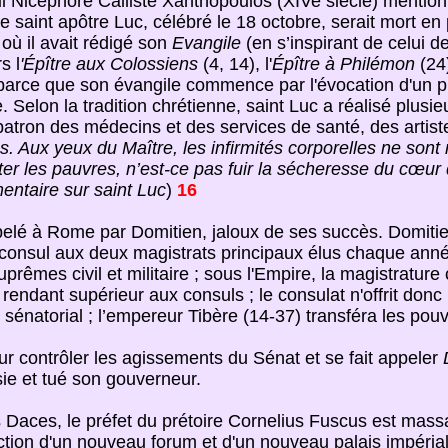
 Nicéphore Calliste Xanthopoulos (XIVe siècle) mentionn
e saint apôtre Luc, célébré le 18 octobre, serait mort en
où il avait rédigé son
Evangile
(en s’inspirant de celui d
s l
'Épître aux Colossiens
(4, 14), l'
Épître à Philémon
(24)
 parce que son évangile commence par l'évocation d'un p
 Selon la tradition chrétienne, saint Luc a réalisé plusieu
atron des médecins et des services de santé, des artiste
es. Aux yeux du Maître, les infirmités corporelles ne so
er les pauvres, n’est-ce pas fuir la sécheresse du cœur q
ntaire sur saint Luc
)
16
pelé à Rome par Domitien, jaloux de ses succès. Domitie
 consul aux deux magistrats principaux élus chaque ann
prêmes civil et militaire ; sous l'Empire, la magistrature
endant supérieur aux consuls ; le consulat n'offrit donc 
e sénatorial ; l’empereur Tibère (14-37) transféra les po
r contrôler les agissements du Sénat et se fait appeler
ie et tué son gouverneur.
les Daces, le préfet du prétoire Cornelius Fuscus est ma
ction d'un nouveau forum et d'un nouveau palais impéria