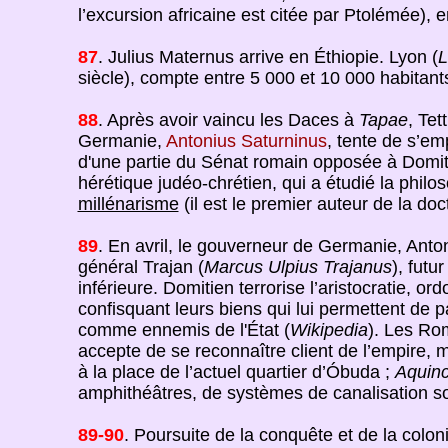
l’excursion africaine est citée par Ptolémée),
87
. Julius Maternus arrive en Éthiopie. Lyon (
siècle), compte entre 5 000 et 10 000 habitan
88
. Après avoir vaincu les Daces à
Tapae
, Tet
Germanie,
Antonius Saturninus
, tente de s’e
d'une partie du Sénat romain opposée à Domiti
hérétique judéo-chrétien, qui a étudié la philo
millénarisme
(il est le premier auteur de la do
89
. En avril, le gouverneur de Germanie, Anto
général Trajan (
Marcus Ulpius Trajanus
), fut
inférieure. Domitien terrorise l’aristocratie
confisquant leurs biens qui lui permettent de 
comme ennemis de l'État (
Wikipedia
). Les Ro
accepte de se reconnaître client de l’empire, 
à la place de l’actuel quartier d’Óbuda ;
Aquin
amphithéâtres, de systèmes de canalisation so
89-90
. Poursuite de la conquête et de la col