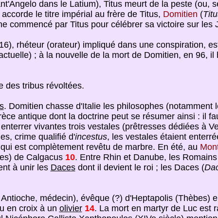
t'Angelo dans le Latium), Titus meurt de la peste (ou, se
accorde le titre impérial au frère de Titus,
Domitien
(
Tit
e commencé par Titus pour célébrer sa victoire sur les J
 rhéteur (orateur) impliqué dans une conspiration, est ba
ctuelle) ; à la nouvelle de la mort de Domitien, en 96, 
des tribus révoltées.
s
. Domitien chasse d'Italie les philosophes (notamment 
ce antique dont la doctrine peut se résumer ainsi : il fau
t enterrer vivantes trois vestales (prêtresses dédiées à V
es, crime qualifié d'
incestus
, les vestales étaient enterr
r qui est complètement revêtu de marbre. En été, au
Mont
tes) de Calgacus
10
. Entre Rhin et Danube, les Romains 
nt à unir les
Daces
dont il devient le roi ; les Daces (
Dac
 Antioche, médecin), évêque (?) d'Heptapolis (Thèbes) e
du en croix à un
olivier
14
. La mort en martyr de Luc est r