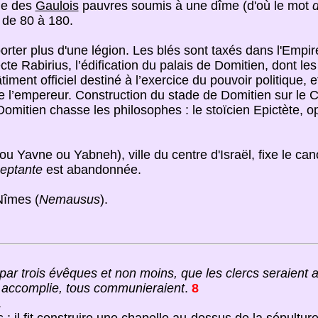
le des
Gaulois
pauvres soumis à une dîme (d'où le mot
t de 80 à 180.
porter plus d'une légion. Les blés sont taxés dans l'Em
tecte Rabirius, l’édification du palais de Domitien, dont 
âtiment officiel destiné à l’exercice du pouvoir politique, e
de l’empereur. Construction du stade de Domitien sur l
omitien chasse les philosophes : le stoïcien Epictète, opp
u Yavne ou Yabneh), ville du centre d'Israël, fixe le ca
eptante
est abandonnée.
Nîmes (
Nemausus
).
par trois évêques et non moins, que les clercs seraient 
n accomplie, tous communieraient
.
8
.