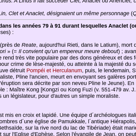
Linus. A Linus il fait succéder Clet, Anaclet ou Anenclet
Lin, Clet et Anaclet, désignaient un même personnage
(
Q
dans les années 79 à 91 durant lesquelles Anaclet (ou
ses) :
(près de
Reate
, aujourd'hui Rieti, dans le Latium), mort d
ori
» (=
Il convient qu’un empereur meure debout
) ; avan
se rend très vite populaire par des dons généreux et des 
pour crime de lèse-majesté, ou atteinte à la majesté du 
uve détruit
Pompéi et Herculanum
, puis, le lendemain, 
raliste, Pline l'ancien, meurt en envoyant ses galères p
 l'éruption sera décrite par son neveu Pline le Jeune). En
le : Maître Kong [Kongzi ou Kong Fuzi (v. 551-479 av. J.-
 un législateur, pour d'autres un simple moraliste.
t mis en croix et lapidé. Une équipe d´archéologues itali
combres d´une église de Pamukkale, l´antique Hiérapolis,
Bethsaïde, sur la rive nord du lac de Tibériade) était marié
at sur l'Eglise d'Ephèse. Selon l'évangile de Jean, on peut