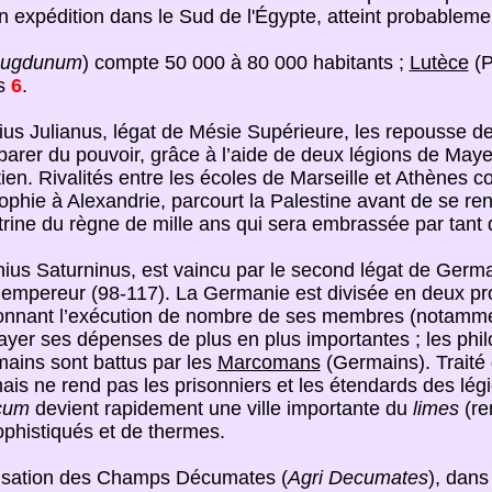
 en expédition dans le Sud de l'Égypte, atteint probablem
Lugdunum
) compte 50 000 à 80 000 habitants ;
Lutèce
(P
ts
6
.
tius Julianus, légat de Mésie Supérieure, les repousse d
mparer du pouvoir, grâce à l’aide de deux légions de Ma
en. Rivalités entre les écoles de Marseille et Athènes c
sophie à Alexandrie, parcourt la Palestine avant de se ren
ctrine du règne de mille ans qui sera embrassée par tant 
nius Saturninus, est vaincu par le second légat de Germ
ur empereur (98-117). La Germanie est divisée en deux p
, ordonnant l’exécution de nombre de ses membres (notamm
payer ses dépenses de plus en plus importantes ; les phi
mains sont battus par les
Marcomans
(Germains). Traité
mais ne rend pas les prisonniers et les étendards des lég
cum
devient rapidement une ville importante du
limes
(re
phistiqués et de thermes.
onisation des Champs Décumates (
Agri Decumates
), dans