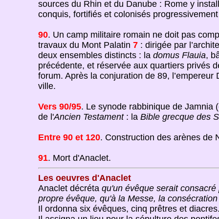
sources du Rhin et du Danube : Rome y instal
conquis, fortifiés et colonisés progressivemen
90
. Un camp militaire romain ne doit pas com
travaux du Mont Palatin
7
: dirigée par l’archi
deux ensembles distincts : la
domus Flauia
, b
précédente, et réservée aux quartiers privés 
forum. Après la conjuration de 89, l’empereur D
ville.
Vers 90/95
. Le synode rabbinique de Jamnia (o
de l'
Ancien Testament
: la
Bible grecque des S
Entre 90 et 120
. Construction des arènes de 
91
. Mort d'Anaclet.
Les oeuvres d'Anaclet
Anaclet décréta
qu'un évêque serait consacré 
propre évêque, qu'à la Messe, la consécratio
Il ordonna six évêques, cinq prêtres et diacres