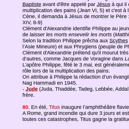
Baptiste
avant d'être appelé par
Jésus
à qui il
multiplication des pains (
Jean
VI, 5) et c'est à
Cène, il demanda à Jésus de montrer le Père :
XIV, 8-9)
Clément d'Alexandrie identifie Philippe au jeu
de
laisser les morts ensevelir les morts
(
Matth
Selon la tradition Philippe prêcha aux
Scythes
l’Asie Mineure) et aux Phrygiens (peuple de Phr
Clément d'Alexandrie prétend qu'il mourut très 
d’autres, comme Jacques de Voragine dans
L
L’apôtre Philippe, fêté le 3 mai, est généraleme
rôle lors de la multiplication des pains.
On attribue à Philippe la rédaction d’un évangil
Nag Hammadi en 1945.
-
Jude
(Juda, Thaddée, Tadeg, Lebbée, Addaï)
frère.
80
. En été,
Titus
inaugure l’amphithéâtre flavi
A Rome, grand incendie qui dure 3 jours et est 
toutes ces catastrophes, Titus gagne la gratitu