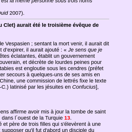
, c'est la même personne sous trois noms
uid
2007).
 Clet) aurait été le troisième évêque de
e Vespasien ; sentant la mort venir, il aurait dit
t d’expirer, il aurait ajouté : «
Je sens que je
fêtes éclatantes, établit un gouvernement
souverain, et décrète de lourdes peines pour
Stabies est engloutie sous les cendres (préfet
orter secours à quelques-uns de ses amis en
 Chine, une commission de lettrés fixe le texte
C.) latinisé par les jésuites en
Confucius
],
ens affirme avoir mis à jour la tombe de saint
 dans l´ouest de la Turquie
13
.
 et père de trois filles qui s'élevèrent à une
 supposer qu'il fut d'abord un disciple du