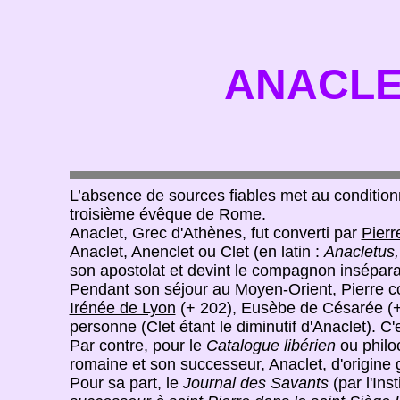
ANACLET
L’absence de sources fiables met au conditionn
troisième évêque de Rome.
Anaclet, Grec d'Athènes, fut converti par
Pierr
Anaclet, Anenclet ou Clet (en latin :
Anacletus,
son apostolat et devint le compagnon insépara
Pendant son séjour au Moyen-Orient, Pierre co
Irénée de Lyon
(+ 202), Eusèbe de Césarée (+
personne (Clet étant le diminutif d'Anaclet). C'es
Par contre, pour le
Catalogue libérien
ou philo
romaine et son successeur, Anaclet, d'origine
Pour sa part, le
Journal des Savants
(par l'Ins