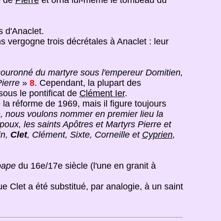
e de
Pierre
et orna lui-même le tombeau du
 d'Anaclet.
ns vergogne trois décrétales à Anaclet : leur
t couronné du martyre sous l'empereur Domitien,
Pierre
»
8
. Cependant, la plupart des
ous le pontificat de
Clément Ier
.
de la réforme de 1969, mais il figure toujours
, nous voulons nommer en premier lieu la
oux, les saints Apôtres et Martyrs Pierre et
in,
Clet
, Clément, Sixte, Corneille et
Cyprien
,
pape
du 16e/17e siècle (l'une en granit à
Clet a été substitué, par analogie, à un saint