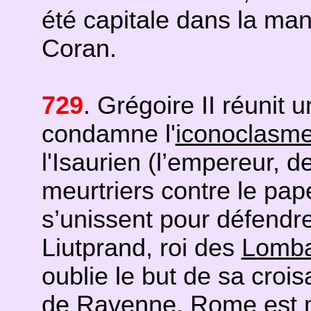
été capitale dans la mani
Coran.
729
. Grégoire II réunit 
condamne l'
iconoclasm
l'Isaurien (l’empereur, 
meurtriers contre le pa
s’unissent pour défendre
Liutprand, roi des
Lomba
oublie le but de sa crois
de Ravenne. Rome est m