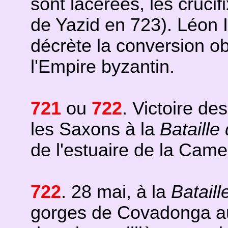
sont lacérées, les cruci
de Yazid en 723). Léon II
décrète la conversion ob
l'Empire byzantin.
721
ou
7
22
. Victoire de
les Saxons à la
Bataille
de l'estuaire de la Came
722
. 28 mai, à la
Batail
gorges de Covadonga au