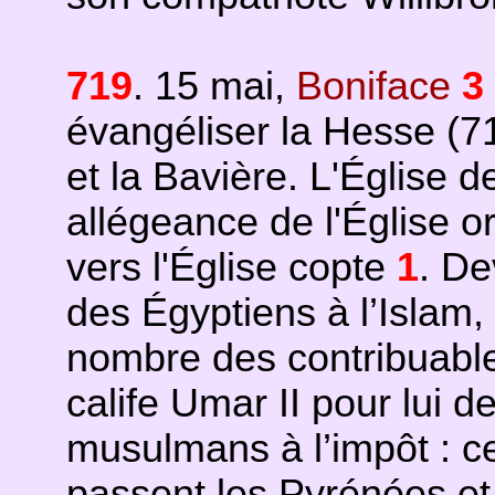
719
. 15 mai,
Boniface
3
évangéliser la Hesse (7
et la Bavière. L'Église 
allégeance de l'Église o
vers l'Église copte
1
. De
des Égyptiens à l’Islam, 
nombre des contribuables
calife Umar II pour lui 
musulmans à l’impôt : ce
passent les Pyrénées et 