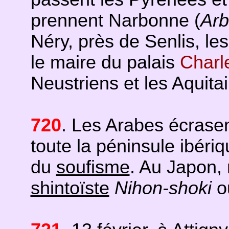
prennent Narbonne (
Ar
Néry, près de Senlis, l
le maire du palais
Charl
Neustriens et les Aquitai
720
. Les Arabes écrase
toute la péninsule ibéri
du
soufisme
. Au Japon, 
shintoïste
Nihon-shoki
o