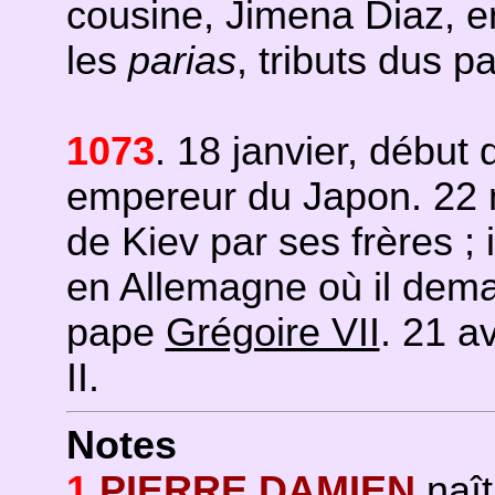
cousine, Jimena Diaz, en
les
parias
, tributs dus 
1073
. 18 janvier, début
empereur du Japon. 22 m
de Kiev par ses frères ; 
en Allemagne où il dema
pape
Grégoire VII
. 21 a
II.
Notes
1
PIERRE DAMIEN
naît