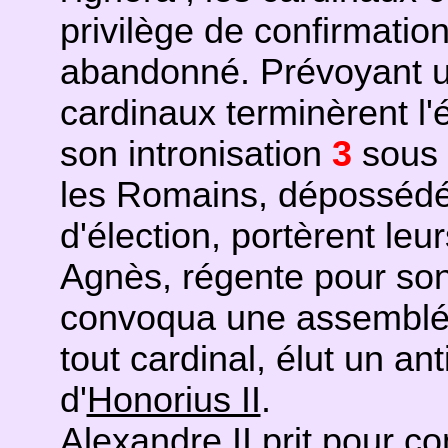
privilège de confirmation
abandonné. Prévoyant un
cardinaux terminèrent l'
son intronisation
3
sous 
les Romains, dépossédés
d'élection, portèrent leu
Agnès, régente pour son 
convoqua une assemblée
tout cardinal, élut un an
d'
Honorius II
.
Alexandre II prit pour co