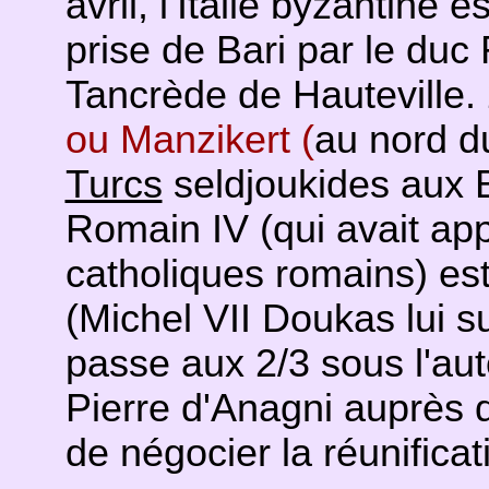
avril, l’Italie byzantine
prise de Bari par le duc 
Tancrède de Hauteville. 
ou Manzikert (
au nord du
Turcs
seldjoukides aux B
Romain IV (qui avait ap
catholiques romains) est 
(Michel VII Doukas lui s
passe aux 2/3 sous l'aut
Pierre d'Anagni auprès 
de négocier la réunifica