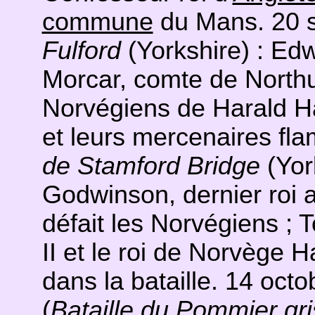
commune
du Mans. 20 
Fulford
(Yorkshire) : Ed
Morcar, comte de Northum
Norvégiens de Harald Ha
et leurs mercenaires fl
de Stamford Bridge
(York
Godwinson, dernier roi 
défait les Norvégiens ; T
II et le roi de Norvège H
dans la bataille. 14 octo
(
Bataille du Pommier gri