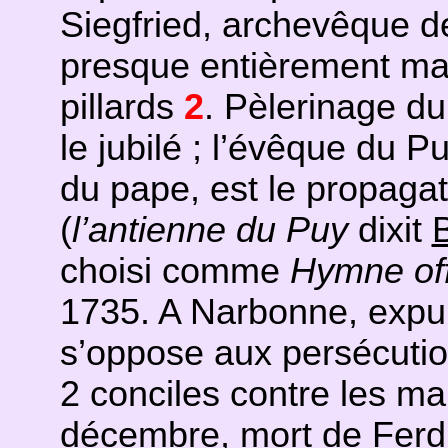
Siegfried, archevêque d
presque entièrement ma
pillards
2
. Pèlerinage d
le jubilé ; l’évêque du P
du pape, est le propaga
(
l’antienne du Puy
dixit
choisi comme
Hymne off
1735. A Narbonne, expu
s’oppose aux persécutio
2 conciles contre les m
décembre, mort de Ferdi