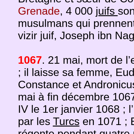
Grenade
, 4 000
juifs
son
musulmans qui prennent d
vizir juif, Joseph ibn Nag
1067
. 21 mai, mort de 
; il laisse sa femme, Eudo
Constance et Andronicus
mai à fin décembre 106
IV le 1er janvier 1068 ; 
par les
Turcs
en 1071 ; 
régente pendant quatre m