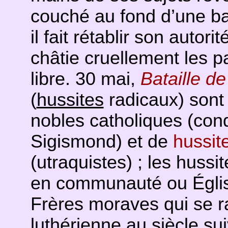
couché au fond d’une ba
il fait rétablir son autor
châtie cruellement les 
libre. 30 mai,
Bataille d
(
hussites
radicaux) sont 
nobles catholiques (cond
Sigismond) et de
hussit
(utraquistes) ; les hussi
en communauté ou Égli
Frères moraves qui se ra
luthérienne
au siècle sui