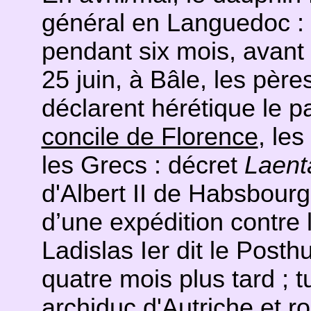
général en Languedoc : i
pendant six mois, avant 
25 juin, à Bâle, les père
déclarent hérétique le pa
concile de Florence
, le
les Grecs : décret
Laent
d'Albert II de Habsbourg
d’une expédition contre l
Ladislas Ier dit le Post
quatre mois plus tard ; t
archiduc d'Autriche et 