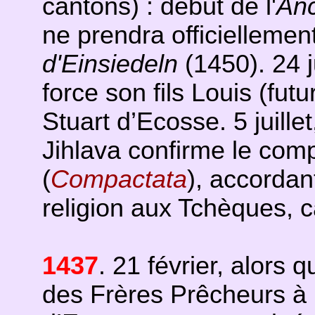
cantons) : début de l'
Anc
ne prendra officiellemen
d'Einsiedeln
(1450). 24 j
force son fils Louis (fut
Stuart d’Ecosse. 5 juill
Jihlava confirme le com
(
Compactata
), accordant
religion aux Tchèques, 
1437
. 21 février, alors 
des Frères Prêcheurs à P