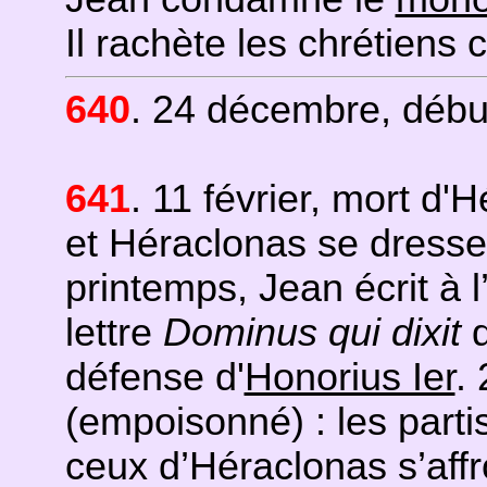
Il rachète les chrétiens 
640
. 24 décembre, début
641
. 11 février, mort d'H
et Héraclonas se dressen
printemps, Jean écrit à 
lettre
Dominus qui dixit
d
défense d'
Honorius Ier
.
(empoisonné) : les parti
ceux d’Héraclonas s’affro