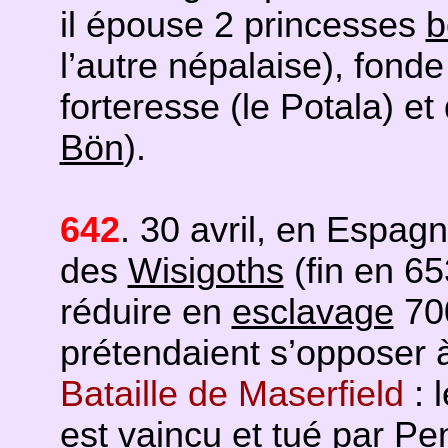
il épouse 2 princesses
b
l’autre népalaise), fonde
forteresse (le Potala) e
Bön
).
642
. 30 avril, en Espag
des
Wisigoths
(fin en 65
réduire en
esclavage
700
prétendaient s’opposer à
Bataille de Maserfield
: 
est vaincu et tué par P