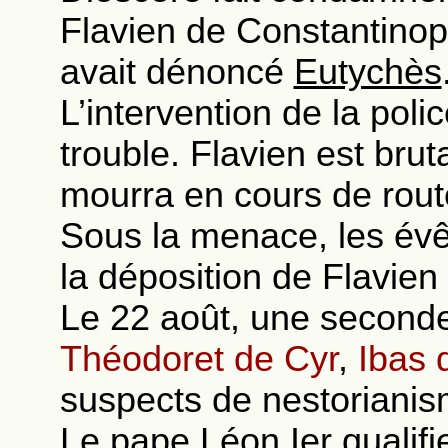
Flavien de Constantinop
avait dénoncé
Eutychès
L’intervention de la poli
trouble. Flavien est bruta
mourra en cours de rout
Sous la menace, les évê
la déposition de Flavien
Le 22 août, une second
Théodoret de Cyr
,
Ibas 
suspects de nestorianis
Le pape
Léon Ier
qualifi