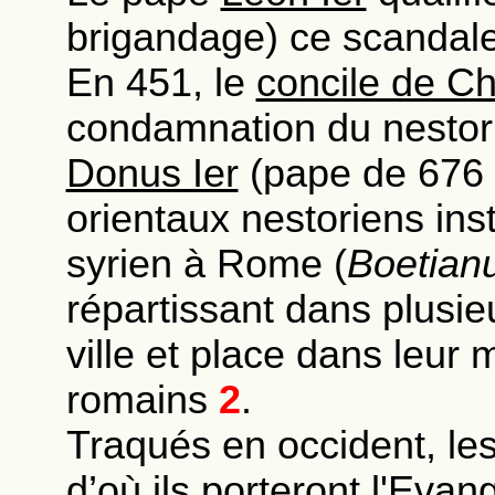
brigandage) ce scandale
En 451, le
concile de C
condamnation du nestor
Donus Ier
(pape de 676 
orientaux nestoriens in
syrien à Rome (
Boetian
répartissant dans plusie
ville et place dans leu
romains
2
.
Traqués en occident, les
d’où ils porteront l'Evan