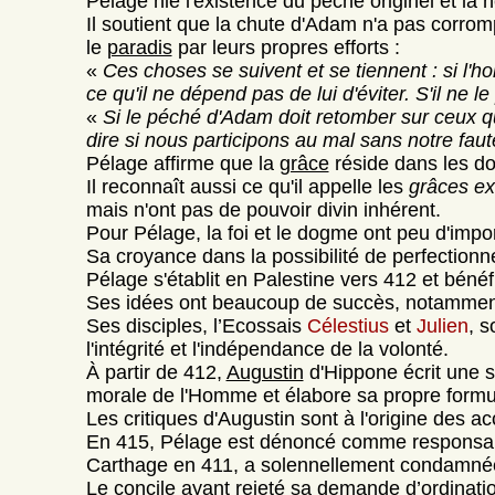
Pélage nie l'existence du péché originel et la 
Il soutient que la chute d'Adam n'a pas corrom
le
paradis
par leurs propres efforts :
«
Ces choses se suivent et se tiennent : si l'hom
ce qu'il ne dépend pas de lui d'éviter. S'il ne l
«
Si le péché d'Adam doit retomber sur ceux qui
dire si nous participons au mal sans notre fau
Pélage affirme que la
grâce
réside dans les do
Il reconnaît aussi ce qu'il appelle les
grâces ex
mais n'ont pas de pouvoir divin inhérent.
Pour Pélage, la foi et le dogme ont peu d'impor
Sa croyance dans la possibilité de perfectio
Pélage s'établit en Palestine vers 412 et béné
Ses idées ont beaucoup de succès, notamment 
Ses disciples, l’Ecossais
Célestius
et
Julien
, s
l'intégrité et l'indépendance de la volonté.
À partir de 412,
Augustin
d'Hippone écrit une s
morale de l'Homme et élabore sa propre formulat
Les critiques d'Augustin sont à l'origine des 
En 415, Pélage est dénoncé comme responsable
Carthage en 411, a solennellement condamné
Le concile ayant rejeté sa demande d’ordinati