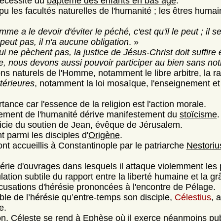
nécessité du
baptême des enfants en bas âge
.
pu les facultés naturelles de l'humanité ; les êtres hum
me a le devoir d'éviter le péché, c'est qu'il le peut ; il se
e peut pas, il n'a aucune obligation
. »
 ne pèchent pas, la justice de Jésus-Christ doit suffire 
te, nous devons aussi pouvoir participer au bien sans not
ns naturels de l'Homme, notamment le libre arbitre, la ra
térieures
, notamment la loi mosaïque, l'enseignement et 
tance car l'essence de la religion est l'action morale.
nnement de l'humanité dérive manifestement du
stoïcisme
.
ficie du soutien de Jean, évêque de Jérusalem.
parmi les disciples d'
Origène
.
ont accueillis à Constantinople par le patriarche
Nestoriu
érie d'ouvrages dans lesquels il attaque violemment les
ion subtile du rapport entre la liberté humaine et la gr
accusations d'hérésie prononcées à l'encontre de Pélage.
 de l’hérésie qu’entre-temps son disciple,
Célestius
, 
e.
on, Céleste se rend à Ephèse où il exerce néanmoins pu