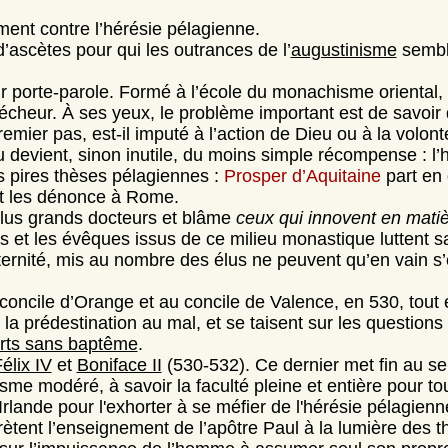
ment contre l’hérésie pélagienne.
ascètes pour qui les outrances de l’
augustinisme
semble
ur porte-parole. Formé à l’école du monachisme oriental, 
cheur. À ses yeux, le problème important est de savoir
premier pas, est-il imputé à l’action de Dieu ou à la volo
eu devient, sinon inutile, du moins simple récompense : l
s pires thèses pélagiennes :
Prosper d’Aquitaine
part en 
et les dénonce à Rome.
lus grands docteurs et blâme
ceux qui innovent en matiè
et les évêques issus de ce milieu monastique luttent sa
ernité, mis au nombre des élus ne peuvent qu’en vain s’ef
oncile d’Orange et au concile de Valence, en 530, tout
 prédestination au mal, et se taisent sur les questions d
rts sans baptême
.
élix IV
et
Boniface II
(530-532). Ce dernier met fin au se
sme modéré, à savoir la faculté pleine et entière pour tou
Irlande pour l'exhorter à se méfier de l'hérésie pélagienn
rètent l’enseignement de l’apôtre Paul à la lumière des t