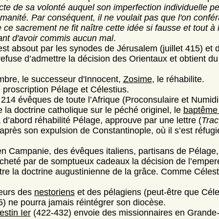
te de sa volonté auquel son imperfection individuelle peu
umanité. Par conséquent, il ne voulait pas que l'on conf
 ce sacrement ne fit naître cette idée si fausse et tout à l
nt d'avoir commis aucun mal
.
est absout par les synodes de Jérusalem (juillet 415) et 
 refuse d’admettre la décision des Orientaux et obtient d
embre, le successeur d'Innocent,
Zosime
, le réhabilite.
 proscription Pélage et Célestius.
 214 évêques de toute l’Afrique (Proconsulaire et Numidi
la doctrine catholique sur le péché originel, le
baptême 
 d’abord réhabilité Pélage, approuve par une lettre (
Trac
après son expulsion de Constantinople, où il s’est réfug
en Campanie, des évêques italiens, partisans de Pélage
r acheté par de somptueux cadeaux la décision de l’empere
ontre la doctrine augustinienne de la grâce. Comme Célesti
eurs des
nestoriens
et des pélagiens (peut-être que Céles
5) ne pourra jamais réintégrer son diocèse.
estin Ier
(422-432) envoie des missionnaires en Grande