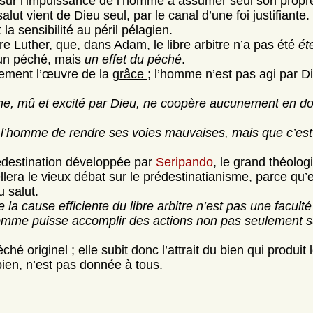
ite, sur l’impuissance de l’homme à assumer seul son propr
ut vient de Dieu seul, par le canal d’une foi justifiante.
a sensibilité au péril pélagien.
e Luther, que, dans Adam, le libre arbitre n’a pas été
ét
 un péché, mais
un effet du péché
.
ivement l’œuvre de la
grâce
; l’homme n’est pas agi par Di
omme, mû et excité par Dieu, ne coopère aucunement en do
de l’homme de rendre ses voies mauvaises, mais que c’est
rédestination développée par
Seripando
, le grand théolog
lera le vieux débat sur le prédestinatianisme, parce qu’en
 salut.
 la cause efficiente du libre arbitre n’est pas une faculté 
 l’homme puisse accomplir des actions non pas seulement
ché originel ; elle subit donc l’attrait du bien qui produit
bien, n’est pas donnée à tous.