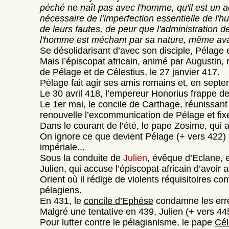
péché ne naît pas avec l'homme, qu'il est un ac
nécessaire de l’imperfection essentielle de l'h
de leurs fautes, de peur que l'administration de
l'homme est méchant par sa nature, même ava
Se désolidarisant d’avec son disciple, Pélage 
Mais l’épiscopat africain, animé par Augustin,
de Pélage et de Célestius, le 27 janvier 417.
Pélage fait agir ses amis romains et, en sept
Le 30 avril 418, l’empereur Honorius frappe de
Le 1er mai, le concile de Carthage, réunissant
renouvelle l’excommunication de Pélage et fixe 
Dans le courant de l’été, le pape Zosime, qui a
On ignore ce que devient Pélage (+ vers 422) 
impériale...
Sous la conduite de
Julien
, évêque d’Eclane, 
Julien, qui accuse l’épiscopat africain d’avoi
Orient où il rédige de violents réquisitoires c
pélagiens.
En 431, le
concile d’Ephèse
condamne les err
Malgré une tentative en 439, Julien (+ vers 44
Pour lutter contre le pélagianisme, le pape
Cél