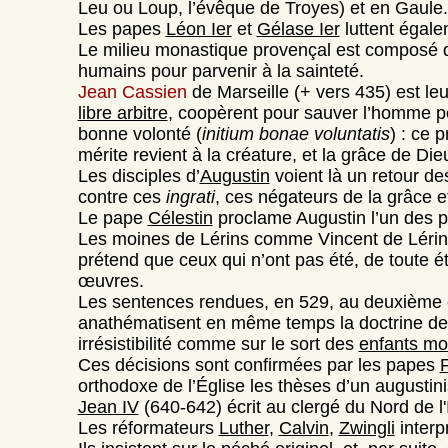
Leu ou Loup, l’évêque de Troyes) et en Gaule.
Les papes
Léon Ier
et
Gélase Ier
luttent égale
Le milieu monastique provençal est composé d’
humains pour parvenir à la sainteté.
Jean Cassien
de Marseille (+ vers 435) est le
libre arbitre
, coopèrent pour sauver l’homme pé
bonne volonté (
initium bonae voluntatis
) : ce 
mérite revient à la créature, et la grâce de Di
Les disciples d’
Augustin
voient là un retour de
contre ces
ingrati
, ces négateurs de la grâce 
Le pape
Célestin
proclame Augustin l’un des p
Les moines de Lérins comme Vincent de Lérins 
prétend que ceux qui n’ont pas été, de toute ét
œuvres.
Les sentences rendues, en 529, au deuxième c
anathématisent en même temps la doctrine de la
irrésistibilité comme sur le sort des
enfants mo
Ces décisions sont confirmées par les papes
F
orthodoxe de l’Église les thèses d’un augustini
Jean IV
(640-642) écrit au clergé du Nord de l'
Les réformateurs
Luther
,
Calvin
,
Zwingli
interp