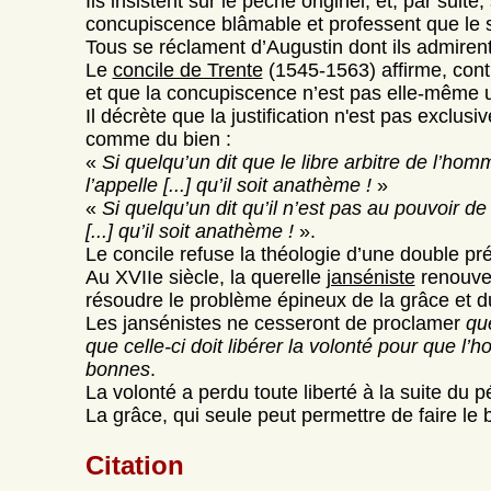
Ils insistent sur le péché originel, et, par su
concupiscence blâmable et professent que le sal
Tous se réclament d’Augustin dont ils admirent l
Le
concile de Trente
(1545-1563) affirme, contr
et que la concupiscence n’est pas elle-même
Il décrète que la justification n'est pas exclus
comme du bien :
«
Si quelqu’un dit que le libre arbitre de l’h
l’appelle [...] qu’il soit anathème !
»
«
Si quelqu’un dit qu’il n’est pas au pouvoir 
[...] qu’il soit anathème !
».
Le concile refuse la théologie d’une double p
Au XVIIe siècle, la querelle
janséniste
renouvel
résoudre le problème épineux de la grâce et du
Les jansénistes ne cesseront de proclamer
que
que celle-ci doit libérer la volonté pour que
bonnes
.
La volonté a perdu toute liberté à la suite du pé
La grâce, qui seule peut permettre de faire le 
Citation