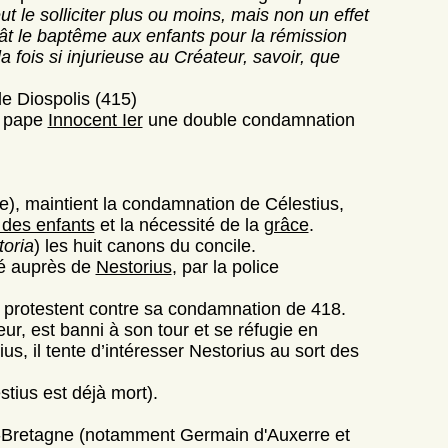
t le solliciter plus ou moins, mais non un effet
érât le baptême aux enfants pour la rémission
a fois si injurieuse au Créateur, savoir, que
de Diospolis (415)
u pape
Innocent Ier
une double condamnation
e), maintient la condamnation de Célestius,
des enfants
et la nécessité de la
grâce
.
toria
) les huit canons du concile.
ié auprès de
Nestorius
, par la police
, protestent contre sa condamnation de 418.
ur, est banni à son tour et se réfugie en
us, il tente d’intéresser Nestorius au sort des
tius est déjà mort).
-Bretagne (notamment Germain d'Auxerre et