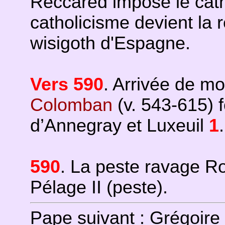
Reccared impose le catho
catholicisme devient la r
wisigoth d'Espagne.
Vers 590
. Arrivée de mo
Colomban
(v. 543-615) 
d’Annegray et Luxeuil
1
.
590
. La peste ravage Ro
Pélage II (peste).
Pape suivant :
Grégoire 