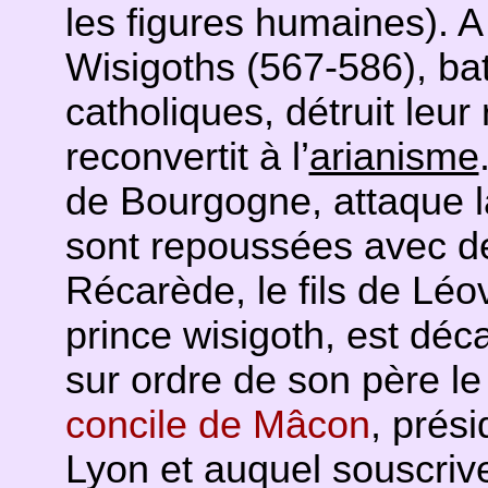
les figures humaines). A
Wisigoths (567-586), ba
catholiques, détruit leu
reconvertit à l’
arianisme
de Bourgogne, attaque l
sont repoussées avec d
Récarède, le fils de Léov
prince wisigoth, est déca
sur ordre de son père le 
concile de Mâcon
, prés
Lyon et auquel souscrive