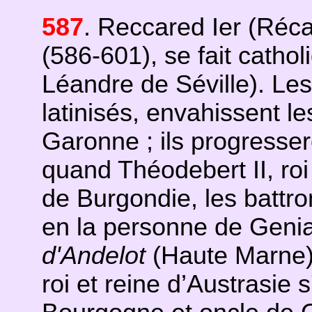
587
. Reccared Ier (Réca
(586-601), se fait cathol
Léandre de Séville). Le
latinisés, envahissent le
Garonne ; ils progresser
quand Théodebert II, roi 
de Burgondie, les battro
en la personne de Geni
d'Andelot
(Haute Marne) 
roi et reine d’Austrasie 