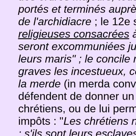
portés et terminés auprè
de l'archidiacre
; le 12e s
religieuses consacrées
à
seront excommuniées jus
leurs maris" ; le concil
graves les incestueux, c
la merde
(in merda convo
défendent de donner u
chrétiens, ou de lui per
impôts : "
Les chrétiens n
; s'ils sont leurs esclave