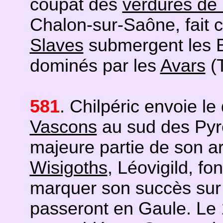
coupât des
verdures de
Chalon-sur-Saône, fait c
Slaves
submergent les Ba
dominés par les
Avars
(T
581
. Chilpéric envoie l
Vascons
au sud des Pyrén
majeure partie de son a
Wisigoths
, Léovigild, f
marquer son succès sur 
passeront en Gaule. Le 