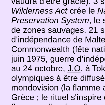
vaudra d’être gracié). 3
Wilderness Act
crée le
N
Preservation System
, le
de zones sauvages. 21 s
d’indépendance de Malte
Commonwealth (fête nati
juin 1975, guerre d’ind
au 24 octobre,
J.O
. à To
olympiques à être diffusé
mondovision (la flamme 
Grèce ; le rituel s'inspi