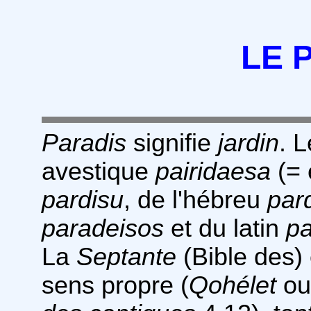
LE 
Paradis
signifie
jardin
. 
avestique
pairidaesa
(= 
pardisu
, de l'hébreu
par
paradeisos
et du latin
pa
La
Septante
(Bible des)
sens propre (
Qohélet
o