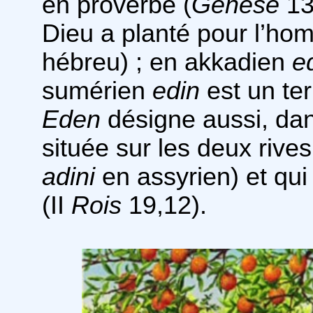
en proverbe (
Genèse
13
Dieu a planté pour l’ho
hébreu) ; en akkadien
e
sumérien
edin
est un terr
Eden
désigne aussi, dans
située sur les deux riv
adini
en assyrien) et qui
(II
Rois
19,12).