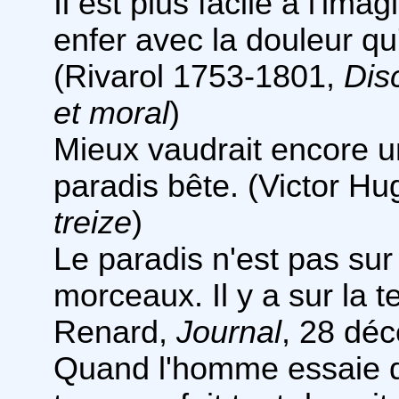
Il est plus facile à l'im
enfer avec la douleur qu'
(Rivarol 1753-1801,
Dis
et moral
)
Mieux vaudrait encore un
paradis bête. (Victor H
treize
)
Le paradis n'est pas sur 
morceaux. Il y a sur la t
Renard,
Journal
, 28 dé
Quand l'homme essaie d'