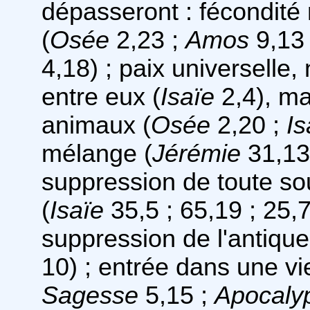
dépasseront : fécondité 
(
Osée
2,23 ;
Amos
9,13
4,18) ; paix universell
entre eux (
Isaïe
2,4), ma
animaux (
Osée
2,20 ;
Is
mélange (
Jérémie
31,13
suppression de toute so
(
Isaïe
35,5 ; 65,19 ; 25,
suppression de l'antique
10) ; entrée dans une vie
Sagesse
5,15 ;
Apocaly