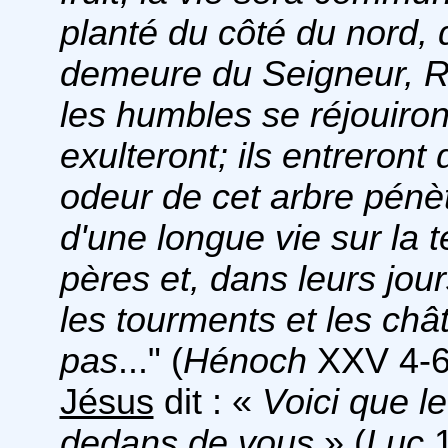
planté du côté du nord, d
demeure du Seigneur, Roi
les humbles se réjouiront
exulteront; ils entreront
odeur de cet arbre pénètr
d'une longue vie sur la 
pères et, dans leurs jours
les tourments et les châ
pas
..." (
Hénoch
XXV 4-6
Jésus
dit : «
Voici que l
dedans de vous
» (
Luc