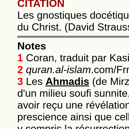
CITATION
Les gnostiques docétiqu
du Christ. (David Strau
Notes
1
Coran, traduit par Kasi
2
quran.al-islam
.com/Fr
3
Les
Ahmadis
(de Mirz
d'un milieu soufi sunnit
avoir reçu une révélatio
prescience ainsi que cel
y compris la résurrection